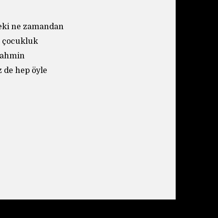
 Peki ne zamandan
a çocukluk
 tahmin
 de hep öyle