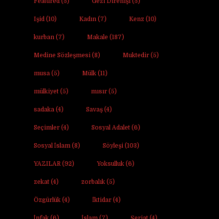
Featured
(5)
Gezi Direnişi
(5)
Işid
(10)
Kadın
(7)
Kenz
(10)
kurban
(7)
Makale
(187)
Medine Sözleşmesi
(8)
Muktedir
(5)
musa
(5)
Mülk
(11)
mülkiyet
(5)
mısır
(5)
sadaka
(4)
Savaş
(4)
Seçimler
(4)
Sosyal Adalet
(6)
Sosyal İslam
(8)
Söyleşi
(103)
YAZILAR
(92)
Yoksulluk
(6)
zekat
(4)
zorbalık
(5)
Özgürlük
(4)
İktidar
(4)
İnfak
(6)
İslam
(7)
Şeriat
(4)