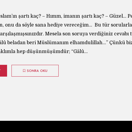
 İslam’ın şartı kaç? – Hımm, imanın şartı kaç? – Güzel…
, onu da söyle sana hediye vereceğim… Bu tür sorularl
karşılaşmışsınızdır. Mesela son soruya verdiğiniz cevabı
âlû beladan beri Müslümanım elhamdulillah…” Çünkü biz
 aklımla hep düşünmüşümdür; “Gâlû...
T
SONRA OKU