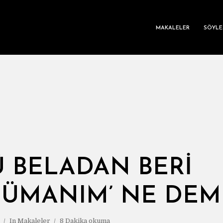
MAKALELER
SÖYLE
Û BELADAN BERI
ÜMANIM’ NE DEM
In
Makaleler
8 Dakika okuma