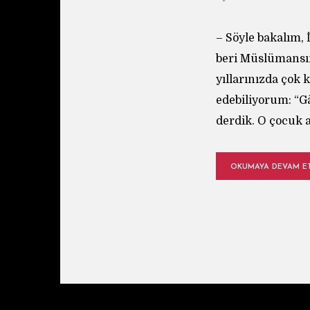
– Söyle bakalım,
beri Müslümansın
yıllarınızda çok 
edebiliyorum: “G
derdik. O çocuk
OKUMAYA DEVAM E