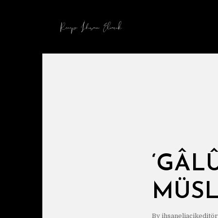
‘GÂL
MÜSL
By
ihsaneliacikeditör