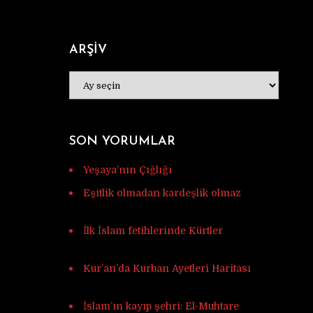
ARŞİV
ARŞİV
SON YORUMLAR
Yeşaya’nın Çığlığı
için
Murat Tunç
Eşitlik olmadan kardeşlik olmaz
için
Ferhat
İlk İslam fetihlerinde Kürtler
için
Ulaş
Vardar
Kur’an’da Kurban Ayetleri Haritası
için
Mehmet Ali mercan
İslam’ın kayıp şehri: El-Muhtare
için