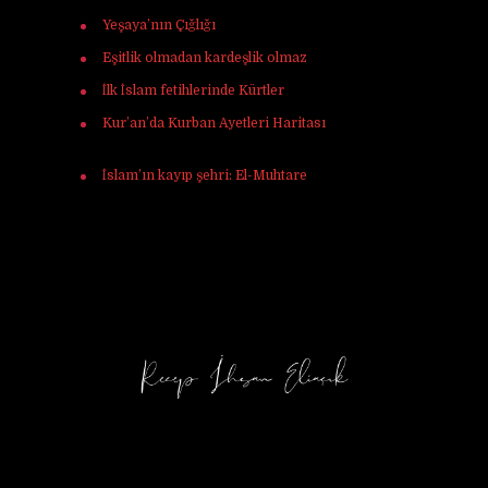
Yeşaya’nın Çığlığı
için
Murat Tunç
Eşitlik olmadan kardeşlik olmaz
için
Ferhat
İlk İslam fetihlerinde Kürtler
için
Ulaş Vardar
Kur’an’da Kurban Ayetleri Haritası
için
Mehmet Ali mercan
İslam’ın kayıp şehri: El-Muhtare
için
Halil
Korkmaz