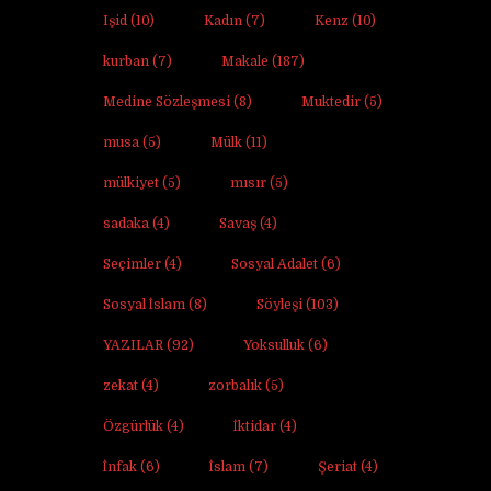
Işid
(10)
Kadın
(7)
Kenz
(10)
kurban
(7)
Makale
(187)
Medine Sözleşmesi
(8)
Muktedir
(5)
musa
(5)
Mülk
(11)
mülkiyet
(5)
mısır
(5)
sadaka
(4)
Savaş
(4)
Seçimler
(4)
Sosyal Adalet
(6)
Sosyal İslam
(8)
Söyleşi
(103)
YAZILAR
(92)
Yoksulluk
(6)
zekat
(4)
zorbalık
(5)
Özgürlük
(4)
İktidar
(4)
İnfak
(6)
İslam
(7)
Şeriat
(4)