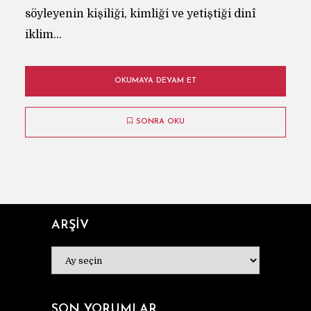
söyleyenin kişiliği, kimliği ve yetiştiği dinî
iklim...
OKUMAYA DEVAM ET
SONRA OKU
ARŞİV
ARŞİV
SON YORUMLAR