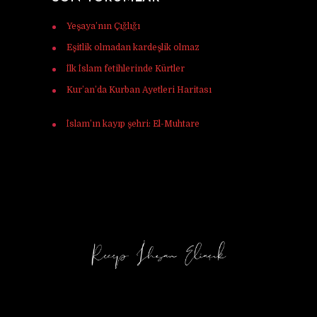
Yeşaya’nın Çığlığı
için
Murat Tunç
Eşitlik olmadan kardeşlik olmaz
için
Ferhat
İlk İslam fetihlerinde Kürtler
için
Ulaş Vardar
Kur’an’da Kurban Ayetleri Haritası
için
Mehmet Ali mercan
İslam’ın kayıp şehri: El-Muhtare
için
Halil
Korkmaz