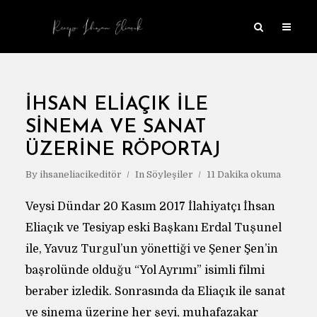
İHSAN ELIAÇIK ILE
SINEMA VE SANAT
ÜZERINE RÖPORTAJ
By
ihsaneliacikeditör
In
Söyleşiler
11 Dakika okuma
Veysi Dündar 20 Kasım 2017 İlahiyatçı İhsan
Eliaçık ve Tesiyap eski Başkanı Erdal Tuşunel
ile, Yavuz Turgul’un yönettiği ve Şener Şen’in
başrolünde olduğu “Yol Ayrımı” isimli filmi
beraber izledik. Sonrasında da Eliaçık ile sanat
ve sinema üzerine her şeyi, muhafazakar