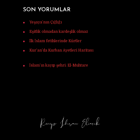
SON YORUMLAR
Yeşaya’nın Çığlığı
için
Murat Tunç
Eşitlik olmadan kardeşlik olmaz
için
Ferhat
İlk İslam fetihlerinde Kürtler
için
Ulaş Vardar
Kur’an’da Kurban Ayetleri Haritası
için
Mehmet Ali mercan
İslam’ın kayıp şehri: El-Muhtare
için
Halil
Korkmaz