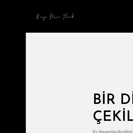
BIR 
ÇEKIL
By
ihsaneliacikeditör