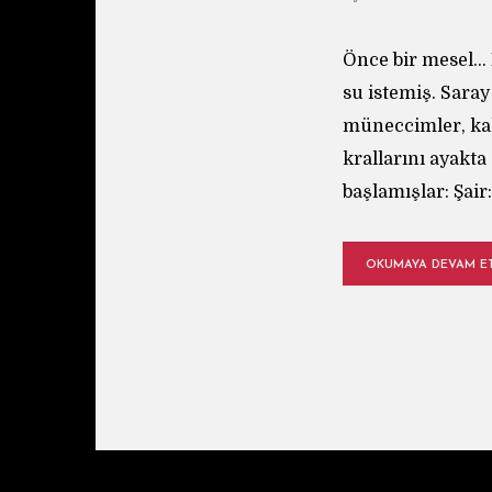
Önce bir mesel… 
su istemiş. Saray
müneccimler, kah
krallarını ayakta
başlamışlar: Şair
OKUMAYA DEVAM E