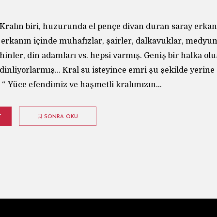
Kralın biri, huzurunda el pençe divan duran saray erkan
 erkanın içinde muhafızlar, şairler, dalkavuklar, medyum
inler, din adamları vs. hepsi varmış. Geniş bir halka o
 dinliyorlarmış… Kral su isteyince emri şu şekilde yerin
: “-Yüce efendimiz ve haşmetli kralımızın...
T
SONRA OKU