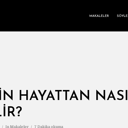
MAKALELER
SÖYLE
DIN HAYATTAN NAS
IR?
In
Makaleler
7 Dakika okuma