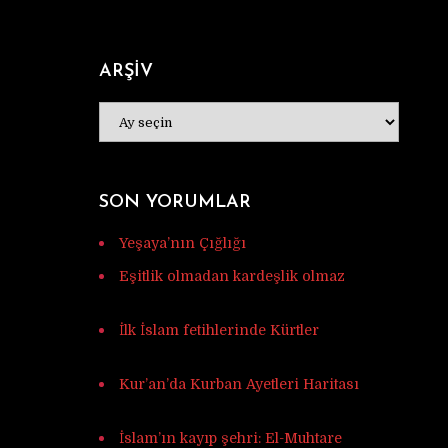
ARŞİV
ARŞİV
SON YORUMLAR
Yeşaya’nın Çığlığı
için
Murat Tunç
Eşitlik olmadan kardeşlik olmaz
için
Ferhat
İlk İslam fetihlerinde Kürtler
için
Ulaş
Vardar
Kur’an’da Kurban Ayetleri Haritası
için
Mehmet Ali mercan
İslam’ın kayıp şehri: El-Muhtare
için