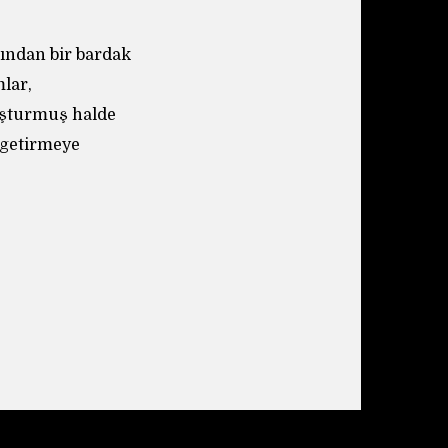
ından bir bardak
lar,
luşturmuş halde
e getirmeye