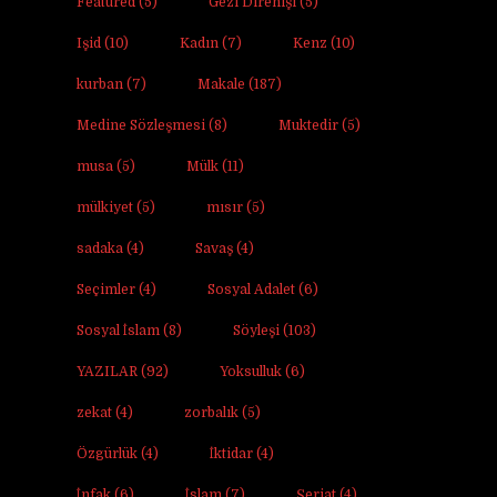
Featured
(5)
Gezi Direnişi
(5)
Işid
(10)
Kadın
(7)
Kenz
(10)
kurban
(7)
Makale
(187)
Medine Sözleşmesi
(8)
Muktedir
(5)
musa
(5)
Mülk
(11)
mülkiyet
(5)
mısır
(5)
sadaka
(4)
Savaş
(4)
Seçimler
(4)
Sosyal Adalet
(6)
Sosyal İslam
(8)
Söyleşi
(103)
YAZILAR
(92)
Yoksulluk
(6)
zekat
(4)
zorbalık
(5)
Özgürlük
(4)
İktidar
(4)
İnfak
(6)
İslam
(7)
Şeriat
(4)