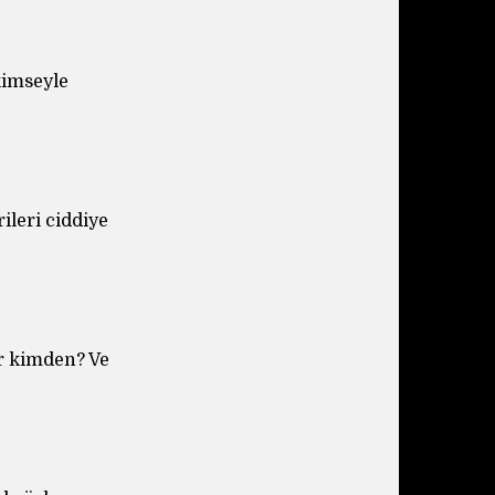
kimseyle
ileri ciddiye
r kimden? Ve