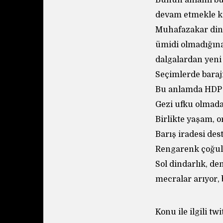
Bunun anlamı bun
devam etmekle ka
Muhafazakar dind
ümidi olmadığına
dalgalardan yeni 
Seçimlerde bara
Bu anlamda HDP ş
Gezi ufku olmad
Birlikte yaşam, o
Barış iradesi des
Rengarenk çoğul
Sol dindarlık, de
mecralar arıyor, b
Konu ile ilgili twi