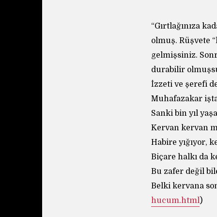
“Gırtlağınıza kad
olmuş. Rüşvete “k
gelmişsiniz. Son
durabilir olmuşs
İzzeti ve şerefi 
Muhafazakar iştah
Sanki bin yıl yaş
Kervan kervan m
Habire yığıyor, 
Biçare halkı da 
Bu zafer değil bil
Belki kervana s
hucum.html
)