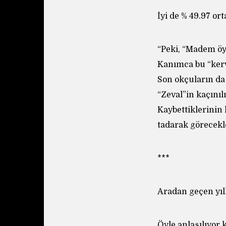
İyi de % 49.97 o
“Peki, “Madem öyl
Kanımca bu “ker
Son okçuların da 
“Zeval”in kaçını
Kaybettiklerinin
tadarak görecekl
***
Aradan geçen yıl
Öyle anlaşılıyor 