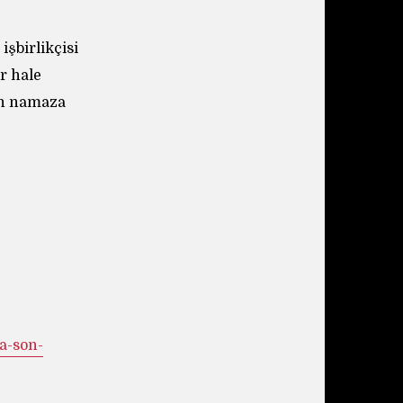
işbirlikçisi
r hale
en namaza
a-son-