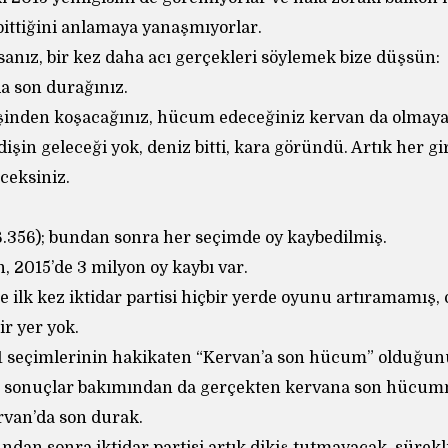
bittiğini anlamaya yanaşmıyorlar.
anız, bir kez daha acı gerçekleri söylemek bize düşsün:
a son durağınız.
şinden koşacağınız, hücum edeceğiniz kervan da olmaya
dişin geleceği yok, deniz bitti, kara göründü. Artık her g
ceksiniz.
66.356); bundan sonra her seçimde oy kaybedilmiş.
n, 2015’de 3 milyon oy kaybı var.
 ilk kez iktidar partisi hiçbir yerde oyunu artıramamış,
bir yer yok.
1 seçimlerinin hakikaten “Kervan’a son hücum” olduğun
si sonuçlar bakımından da gerçekten kervana son hücu
rvan’da son durak.