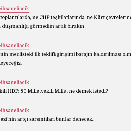
 İhsan Eliaçık ‏@ihsaneliacik
 toplantılarda, ne CHP teşkilatlarında, ne Kürt çevrelerin
 düşmanlığı görmedim artık bırakın
 İhsan Eliaçık ‏@ihsaneliacik
nin meclisteki ilk teklifi/girişimi barajın kaldırılması ol
leyeceğiz.
 İhsan Eliaçık ‏@ihsaneliacik
ili HDP: 80 Milletvekili Millet ne demek istedi?
 İhsan Eliaçık ‏@ihsaneliacik
 Gezi’nin artçı sarsıntıları bunlar denecek…