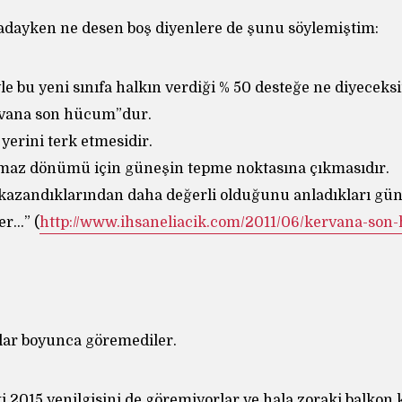
rtadayken ne desen boş diyenlere de şunu söylemiştim:
e bu yeni sınıfa halkın verdiği % 50 desteğe ne diyeceks
vana son hücum”dur.
yerini terk etmesidir.
lmaz dönümü için güneşin tepme noktasına çıkmasıdır.
 kazandıklarından daha değerli olduğunu anladıkları gün
er…” (
http://www.ihsaneliacik.com/2011/06/kervana-so
lar boyunca göremediler.
ki 2015 yenilgisini de göremiyorlar ve hala zoraki balko