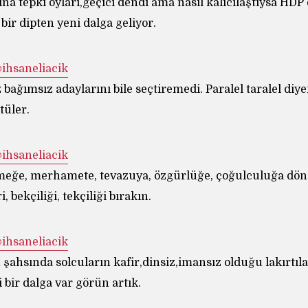
ına tepki oyları,geçici dendi ama nasıl kalıcılaştıysa HDP 
 bir dipten yeni dalga geliyor.
 İhsan Eliaçık ‏@ihsaneliacik
bağımsız adaylarını bile seçtiremedi. Paralel taralel diy
ttüler.
 İhsan Eliaçık ‏@ihsaneliacik
emeğe, merhamete, tevazuya, özgürlüğe, çoğulculuğa dö
, bekçiliği, tekçiliği bırakın.
 İhsan Eliaçık ‏@ihsaneliacik
şahsında solcuların kafir,dinsiz,imansız olduğu lakırtıla
 bir dalga var görün artık.