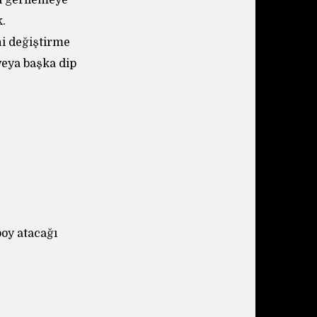
i gerilemeye
.
i değiştirme
eya başka dip
boy atacağı