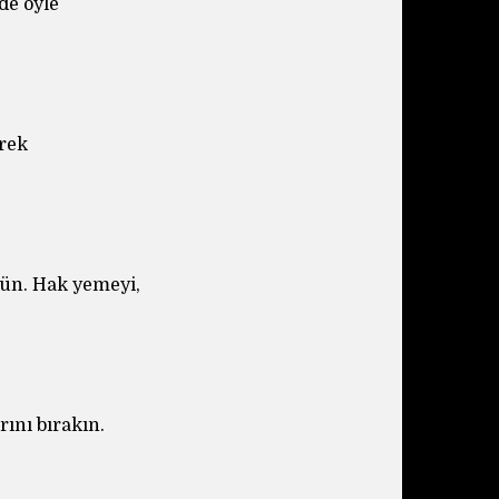
de öyle
erek
nün. Hak yemeyi,
rını bırakın.