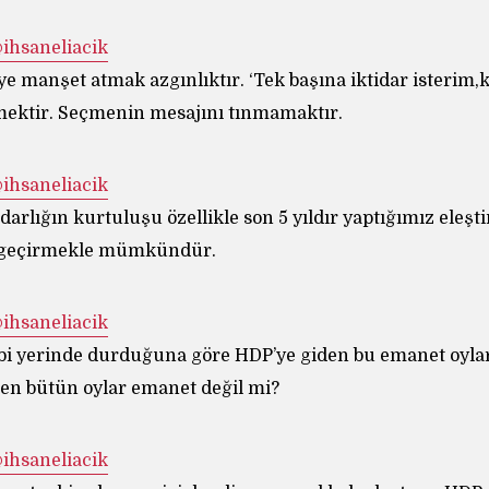
 İhsan Eliaçık ‏@ihsaneliacik
e manşet atmak azgınlıktır. ‘Tek başına iktidar isterim,
ektir. Seçmenin mesajını tınmamaktır.
 İhsan Eliaçık ‏@ihsaneliacik
rlığın kurtuluşu özellikle son 5 yıldır yaptığımız eleştir
 geçirmekle mümkündür.
 İhsan Eliaçık ‏@ihsaneliacik
bi yerinde durduğuna göre HDP’ye giden bu emanet oyla
en bütün oylar emanet değil mi?
 İhsan Eliaçık ‏@ihsaneliacik