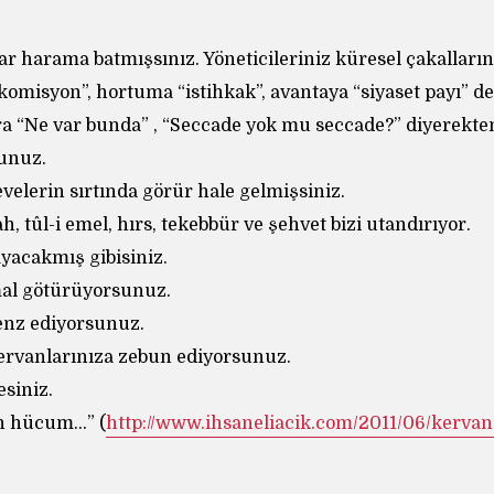
ar harama batmışsınız. Yöneticileriniz küresel çakalların 
omisyon”, hortuma “istihkak”, avantaya “siyaset payı” de
ra “Ne var bunda” , “Seccade yok mu seccade?” diyerekt
unuz.
develerin sırtında görür hale gelmişsiniz.
, tûl-i emel, hırs, tekebbür ve şehvet bizi utandırıyor.
ayacakmış gibisiniz.
al götürüyorsunuz.
kenz ediyorsunuz.
kervanlarınıza zebun ediyorsunuz.
esiniz.
on hücum…” (
http://www.ihsaneliacik.com/2011/06/kervan