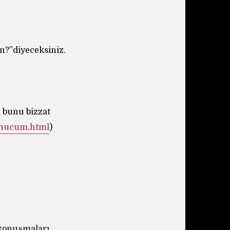
in?”diyeceksiniz.
 bunu bizzat
n-hucum.html
)
n konuşmaları