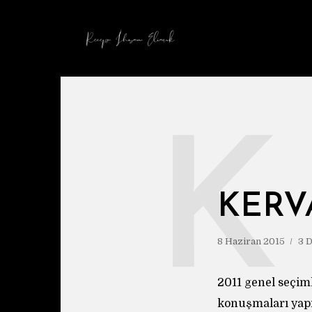
K
KERV
8 Haziran 2015
3 
2011 genel seçiml
konuşmaları yapı