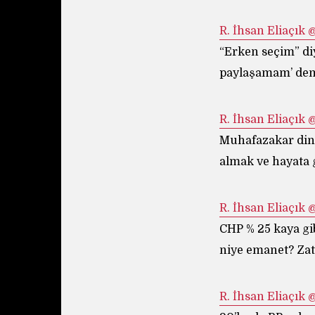
R.
“Erken seçim” diy
paylaşamam’ dem
R.
Muhafazakar dinda
almak ve hayata
R.
CHP % 25 kaya gi
niye emanet? Zat
R.