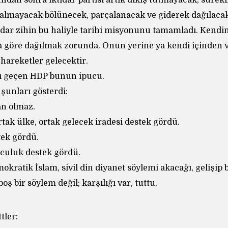
dan sonra iktidar partisi artık dikiş tutmayacak, sürekl
lmayacak bölünecek, parçalanacak ve giderek dağılacak
ar zihin bu haliyle tarihi misyonunu tamamladı. Kendin
 göre dağılmak zorunda. Onun yerine ya kendi içinden v
hareketler gelecektir.
jı geçen HDP bunun ipucu.
unları gösterdi:
an olmaz.
rtak ülke, ortak gelecek iradesi destek gördü.
tek gördü.
culuk destek gördü.
mokratik İslam, sivil din diyanet söylemi akacağı, gelişip 
oş bir söylem değil; karşılığı var, tuttu.
ttler: