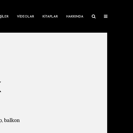
ŞILER
VIDEOLAR
KITAPLAR
HAKKINDA
K
p, balkon