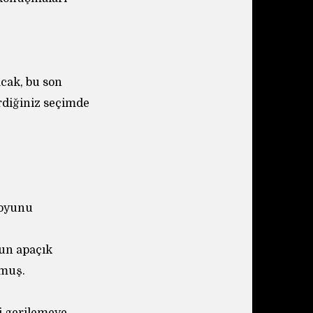
cak, bu son
irdiğiniz seçimde
 oyunu
un apaçık
mmuş.