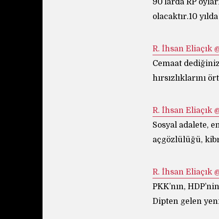
90’larda RP oylar
olacaktır.10 yılda
R.
Cemaat dediğiniz 
hırsızlıklarını ör
R.
Sosyal adalete, 
açgözlülüğü, kibri
R.
PKK’nın, HDP’nin 
Dipten gelen yeni