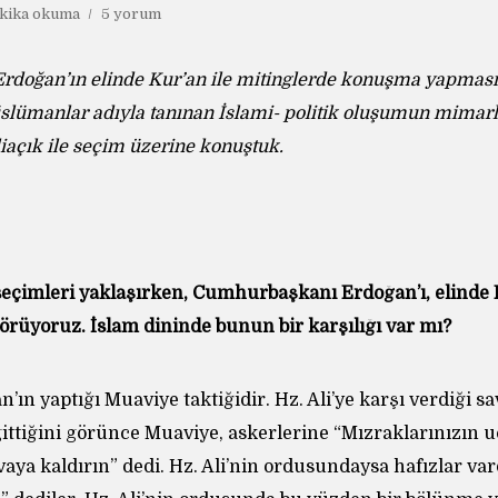
kika okuma
5 yorum
doğan’ın elinde Kur’an ile mitinglerde konuşma yapması e
üslümanlar adıyla tanınan İslami- politik oluşumun mimar
iaçık ile seçim üzerine konuştuk.
seçimleri yaklaşırken, Cumhurbaşkanı Erdoğan’ı, elinde 
rüyoruz. İslam dininde bunun bir karşılığı var mı?
’ın yaptığı Muaviye taktiğidir. Hz. Ali’ye karşı verdiği sa
gittiğini görünce Muaviye, askerlerine “Mızraklarınızın 
avaya kaldırın” dedi. Hz. Ali’nin ordusundaysa hafızlar var