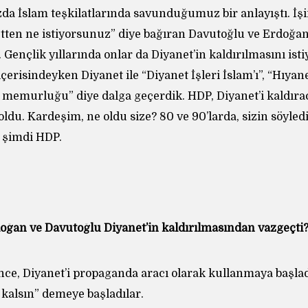
zda İslam teşkilatlarında savunduğumuz bir anlayıştı. İşin
tten ne istiyorsunuz” diye bağıran Davutoğlu ve Erdoğan’
 Gençlik yıllarında onlar da Diyanet’in kaldırılmasını ist
çerisindeyken Diyanet ile “Diyanet İşleri İslam’ı”, “Hıyane
memurluğu” diye dalga geçerdik. HDP, Diyanet’i kaldır
 oldu. Kardeşim, ne oldu size? 80 ve 90’larda, sizin söyled
r şimdi HDP.
doğan ve Davutoğlu Diyanet’in kaldırılmasından vazgeçti
ince, Diyanet’i propaganda aracı olarak kullanmaya başlad
 kalsın” demeye başladılar.