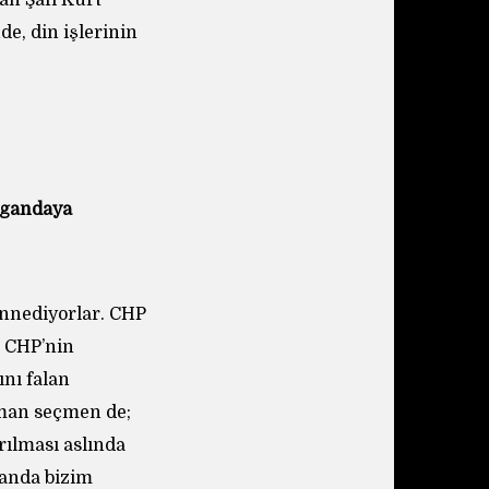
an Şafi Kürt
e, din işlerinin
pagandaya
annediyorlar. CHP
n CHP’nin
ını falan
üman seçmen de;
rılması aslında
manda bizim