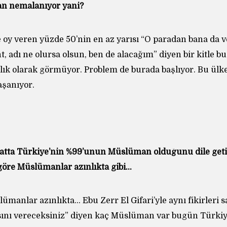
an nemalanıyor yani?
 oy veren yüzde 50’nin en az yarısı “O paradan bana da v
t, adı ne olursa olsun, ben de alacağım” diyen bir kitle bu.
ızlık olarak görmüyor. Problem de burada başlıyor. Bu ü
şanıyor.
satta Türkiye’nin %99’unun Müslüman olduğunu dile geti
 göre Müslümanlar azınlıkta gibi…
ümanlar azınlıkta… Ebu Zerr El Gifari’yle aynı fikirleri 
asını vereceksiniz” diyen kaç Müslüman var bugün Türkiy