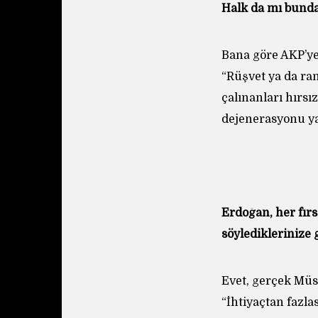
Halk da mı bund
Bana göre AKP’ye
“Rüşvet ya da ran
çalınanları hırs
dejenerasyonu ya
Erdoğan, her fır
söylediklerinize
Evet, gerçek Müsl
“İhtiyaçtan fazl