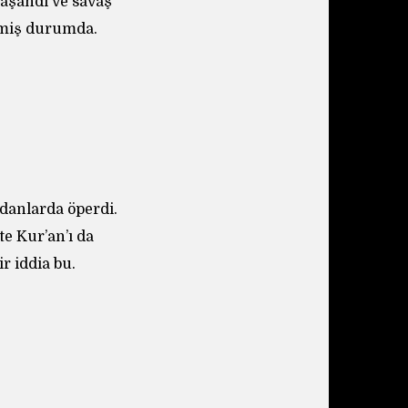
yaşandı ve savaş
nmiş durumda.
ydanlarda öperdi.
te Kur’an’ı da
r iddia bu.