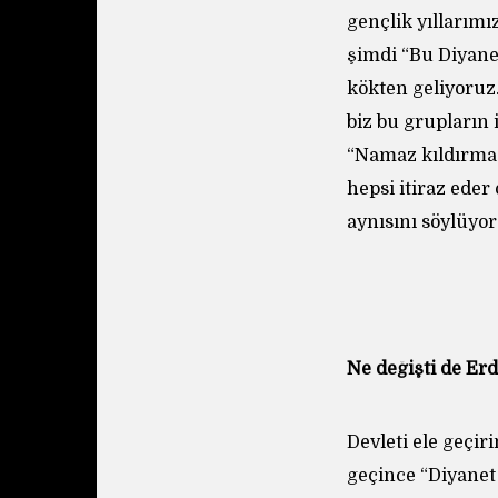
gençlik yıllarımı
şimdi “Bu Diyane
kökten geliyoruz.
biz bu grupların i
“Namaz kıldırma 
hepsi itiraz eder
aynısını söylüyo
Ne değişti de Er
Devleti ele geçir
geçince “Diyanet