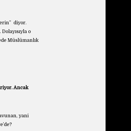
erin” diyor.
 Dolayısıyla o
lkede Müslümanlık
riyor. Ancak
savunan, yani
e’de?