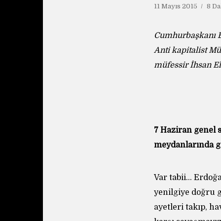
11 Mayıs 2015
8 Da
Cumhurbaşkanı Er
Anti kapitalist M
müfessir İhsan El
7 Haziran genel 
meydanlarında gö
Var tabii… Erdoğan
yenilgiye doğru 
ayetleri takıp, h