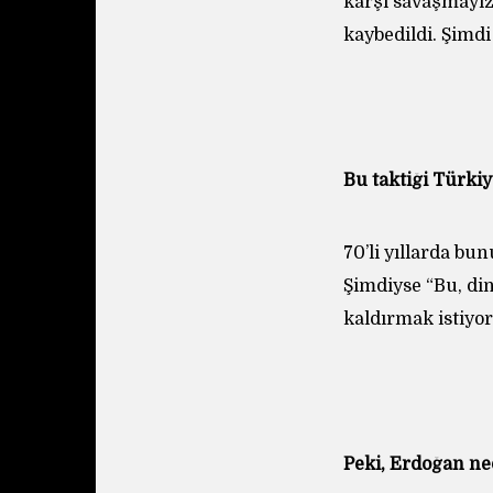
karşı savaşmayız
kaybedildi. Şimd
Bu taktiği Türki
70’li yıllarda bu
Şimdiyse “Bu, din
kaldırmak istiyor
Peki, Erdoğan ned