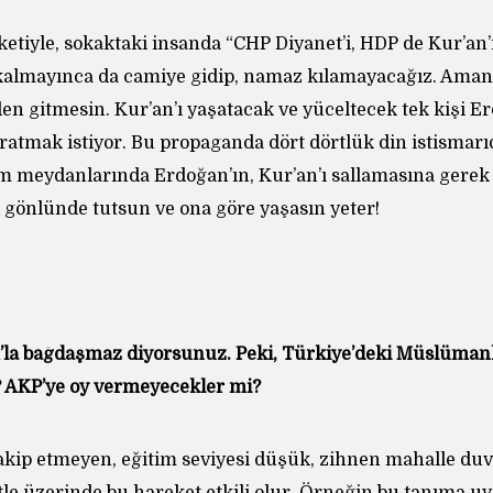
tiyle, sokaktaki insanda “CHP Diyanet’i, HDP de Kur’an’ı
kalmayınca da camiye gidip, namaz kılamayacağız. Aman
den gitmesin. Kur’an’ı yaşatacak ve yüceltecek tek kişi E
aratmak istiyor. Bu propaganda dört dörtlük din istismarıd
 meydanlarında Erdoğan’ın, Kur’an’ı sallamasına gerek 
u gönlünde tutsun ve ona göre yaşasın yeter!
’la bağdaşmaz diyorsunuz. Peki, Türkiye’deki Müslümanl
? AKP’ye oy vermeyecekler mi?
akip etmeyen, eğitim seviyesi düşük, zihnen mahalle duva