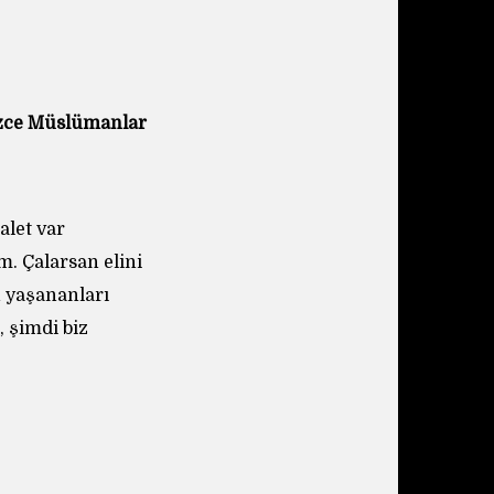
Sizce Müslümanlar
alet var
. Çalarsan elini
n yaşananları
, şimdi biz