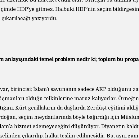
le üzerinde bu hareket etkili olur. Örneğin bu tanıma uy
eçimde HDP’ye gitmez. Halbuki HDP’nin seçim bildirgesind
 çıkarılacağı yazıyordu.
am anlayışındaki temel problem nedir ki; toplum bu pro
 var, birincisi; İslam’ı savunanın sadece AKP olduğunu z
üşmanları olduğu telkinlerine maruz kalıyorlar. Örneği
tığını, Kürt gerillaların da dağlarda Zerdüşt eğitimi aldığ
doğan, seçim meydanlarında böyle bağırdığı için Müsl
İslam’a hizmet edemeyeceğini düşünüyor. Diyanetin kaldı
ekelinden çıkarılıp, halka teslim edilmesidir. Bu, aynı za