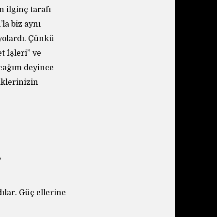
 ilginç tarafı
la biz aynı
iyolardı. Çünkü
t İşleri” ve
acağım deyince
iklerinizin
?
ılar. Güç ellerine