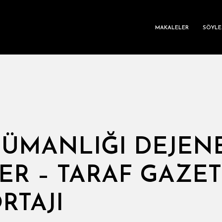
MAKALELER
SÖYLE
M
ÜMANLIĞI DEJEN
LER – TARAF GAZET
RTAJI