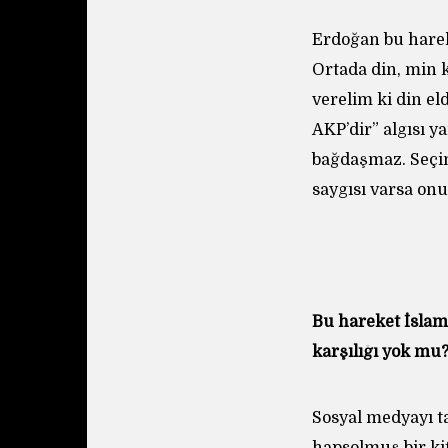
Erdoğan bu hareke
Ortada din, min 
verelim ki din el
AKP’dir” algısı y
bağdaşmaz. Seçim
saygısı varsa on
Bu hareket İslam
karşılığı yok mu
Sosyal medyayı t