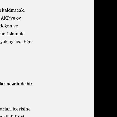
 kaldıracak.
 AKP’ye oy
rdoğan ve
ır. İslam ile
yok ayrıca. Eğer
ar nezdinde bir
rları içerisine