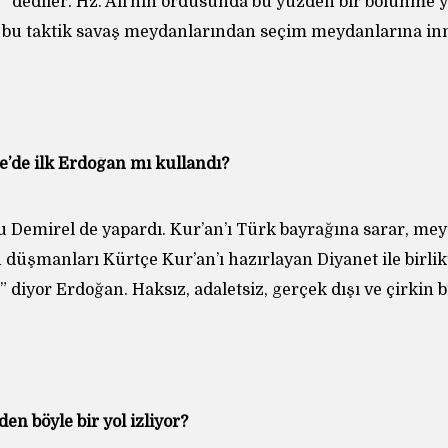
” dediler. Hz. Ali’nin ordusunda bu yüzden bir bölünme 
i bu taktik savaş meydanlarından seçim meydanlarına i
ye’de ilk Erdoğan mı kullandı?
nu Demirel de yapardı. Kur’an’ı Türk bayrağına sarar, me
 düşmanları Kürtçe Kur’an’ı hazırlayan Diyanet ile birlik
” diyor Erdoğan. Haksız, adaletsiz, gerçek dışı ve çirkin bi
en böyle bir yol izliyor?