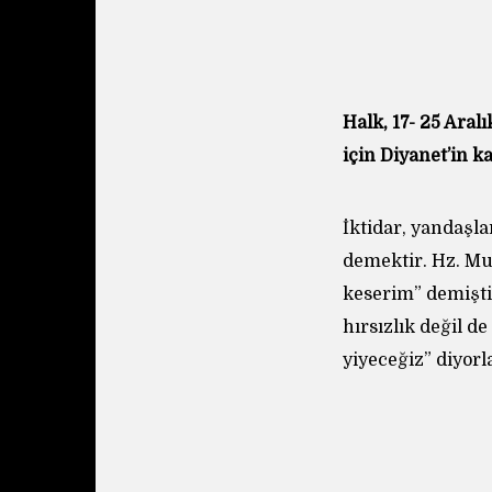
Halk, 17- 25 Aral
için Diyanet’in 
İktidar, yandaşla
demektir. Hz. Mu
keserim” demişti
hırsızlık değil d
yiyeceğiz” diyorl