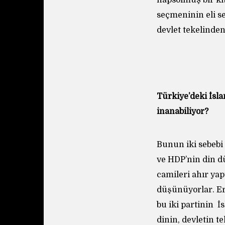
hapsolmuş bir kit
seçmeninin eli s
devlet tekelinden
Türkiye’deki İsl
inanabiliyor?
Bunun iki sebebi
ve HDP’nin din d
camileri ahır yap
düşünüyorlar. Er
bu iki partinin 
dinin, devletin t