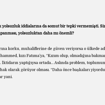
ık yolsuzluk iddialarına da somut bir tepki vermemişti. 
kapanması, yolsuzluktan daha mı önemli?
rına korku, muhaliflerine de güven veriyorsa o ülkede ad
hammed, kızı Fatıma’ya, “Kızım olup, olmadığına bakmam
. İktidarın yaptığıysa ortada… Aslında problem, toplumu
e hak olarak görüyor olması. “Daha önce başkaları yiyordu
ar yani.