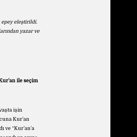
pey eleştirildi.
larından yazar ve
Kur’an ile seçim
vaşta işin
ucuna Kur’an
dı ve “Kur’an’a