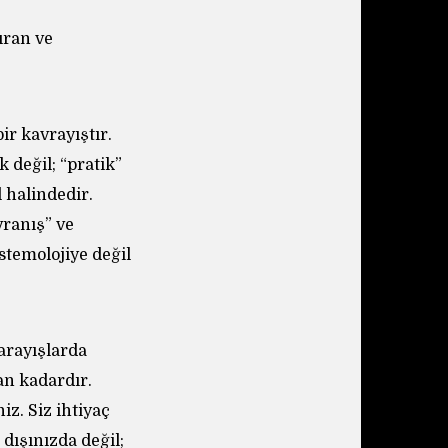
ıran ve
ir kavrayıştır.
 değil; “pratik”
l halindedir.
avranış” ve
stemolojiye değil
arayışlarda
an kadardır.
z. Siz ihtiyaç
dışınızda değil;