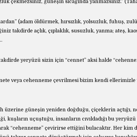
zluk çekmezsiniz, güneşin sıcağında yanmazsınız.” (Taha;
ardan” (adam öldürmek, hırsızlık, yolsuzluk, fuhuş, zulüm
iniz takdirde açlık, çıplaklık, susuzluk, yanma; ateş, kao
…
takdirde yeryüzü sizin için “cennet” aksi halde “cehenn
te veya cehenneme çevrilmesi bizim kendi ellerimizle 
h üzerine güneşin yeniden doğduğu, çiçeklerin açtığı, ne
ği, kuşların uçuştuğu, insanların cıvıldadığı bu yeryüzü
rak “cehenneme” çevirirse ettiğini bulacaktır. Her kim