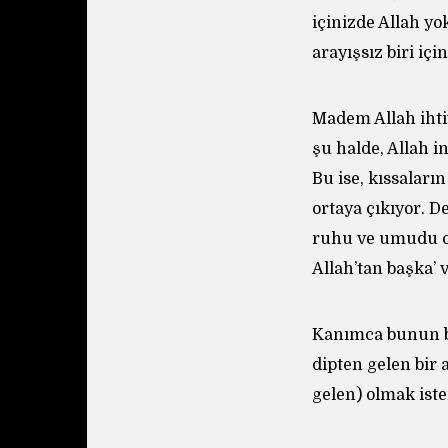
içinizde Allah yo
arayışsız biri iç
Madem Allah ihtiy
şu halde, Allah 
Bu ise, kıssaları
ortaya çıkıyor. 
ruhu ve umudu ol
Allah’tan başka’ 
Kanımca bunun bö
dipten gelen bir 
gelen) olmak ist