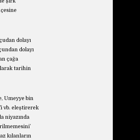
me şirk
hçesine
uçudan dolayı
uçundan dolayı
dan çağa
larak tarihin
re, Umeyye bin
 vb. eleştirerek
da niyazında
irilmemesini’
az kılanların