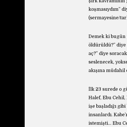
şirk kavramının g
koşmasıydım” diy
(sermayesine/tar
Demek ki bugün p
öldürüldü?” diye 
aç?” diye soracak
seslenecek, yoksu
akışına müdahil o
İlk 23 surede o 
Halef, Ebu Cehil,
işe başladığı gib
insanlardı. Kabe
istemişti… Ebu Ce