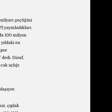
milyarı geçtiğini
) yayınladıkları
nda 100 milyon
 yıldaki en
apor
 dedi. Diouf,
cak açlığı
laşıyor.
ız, çıplak