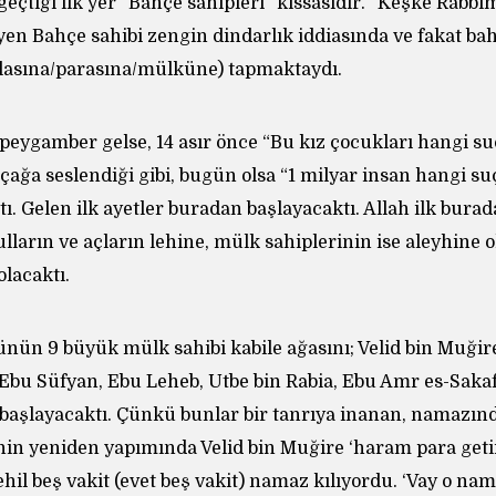
eçtiği ilk yer “Bahçe sahipleri” kıssasıdır. “Keşke Rabbi
en Bahçe sahibi zengin dindarlık iddiasında ve fakat ba
lasına/parasına/mülküne) tapmaktaydı.
eygamber gelse, 14 asır önce “Bu kız çocukları hangi s
çağa seslendiği gibi, bugün olsa “1 milyar insan hangi s
tı. Gelen ilk ayetler buradan başlayacaktı. Allah ilk bura
lların ve açların lehine, mülk sahiplerinin ise aleyhine o
lacaktı.
günün 9 büyük mülk sahibi kabile ağasını; Velid bin Muği
 Ebu Süfyan, Ebu Leheb, Utbe bin Rabia, Ebu Amr es-Sakafi
i başlayacaktı. Çünkü bunlar bir tanrıya inanan, namazın
’nin yeniden yapımında Velid bin Muğire ‘haram para get
hil beş vakit (evet beş vakit) namaz kılıyordu. ‘Vay o nam