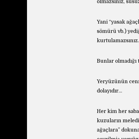
olmazsınız, susu
Yani “yasak ağaçl
sömürü vb.) yediğ
kurtulamazsınız
Bunlar olmadığı 
Yeryüzünün cenne
dolayıdır…
Her kim her saba
kuzuların meledi
ağaçlara” dokuna