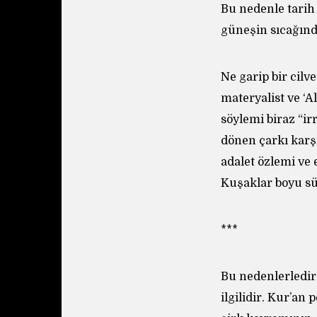
Bu nedenle tarih
güneşin sıcağınd
Ne garip bir cilv
materyalist ve ‘A
söylemi biraz “ir
dönen çarkı karş
adalet özlemi ve e
Kuşaklar boyu sü
***
Bu nedenlerledir 
ilgilidir. Kur’a