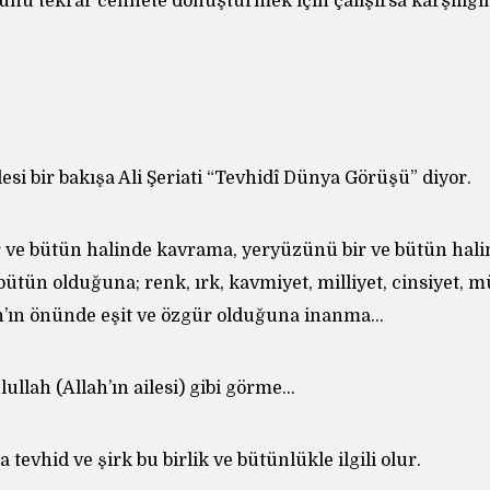
ünü tekrar cennete dönüştürmek için çalışırsa karşılığın
esi bir bakışa Ali Şeriati “Tevhidî Dünya Görüşü” diyor.
 ve bütün halinde kavrama, yeryüzünü bir ve bütün hal
 bütün olduğuna; renk, ırk, kavmiyet, milliyet, cinsiyet, m
h’ın önünde eşit ve özgür olduğuna inanma…
ullah (Allah’ın ailesi) gibi görme…
tevhid ve şirk bu birlik ve bütünlükle ilgili olur.