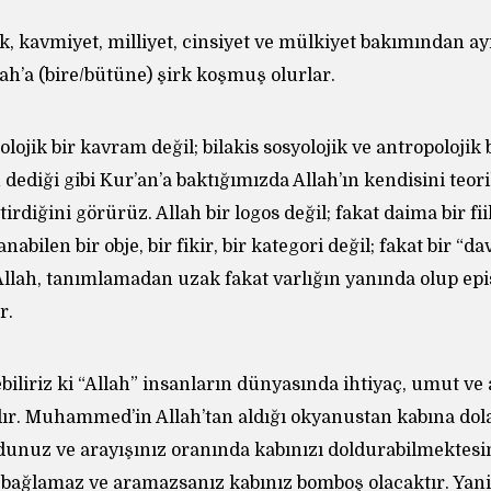
rk, kavmiyet, milliyet, cinsiyet ve mülkiyet bakımından ay
ah’a (bire/bütüne) şirk koşmuş olurlar.
lojik bir kavram değil; bilakis sosyolojik ve antropolojik b
dediği gibi Kur’an’a baktığımızda Allah’ın kendisini teorik
irdiğini görürüz. Allah bir logos değil; fakat daima bir fii
anabilen bir obje, bir fikir, bir kategori değil; fakat bir “d
. Allah, tanımlamadan uzak fakat varlığın yanında olup epi
r.
liriz ki “Allah” insanların dünyasında ihtiyaç, umut ve 
ır. Muhammed’in Allah’tan aldığı okyanustan kabına dol
unuz ve arayışınız oranında kabınızı doldurabilmektesini
bağlamaz ve aramazsanız kabınız bomboş olacaktır. Yani 