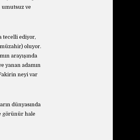
z, umutsuz ve
tecelli ediyor,
(müzahir) oluyor.
amın arayışında
n ve yanan adamın
akirin neyi var
ların dünyasında
le görünür hale