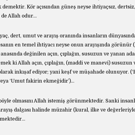
k demektir. Kör açısından güneş neyse ihtiyaçsız, dertsi
in de Allah odur…
aç, dert, umut ve arayış oranında insanların dünyasında 
insanın en temel ihtiyacı neyse onun arayışında görünür 
n anasında değinilen açın, çıplağın, susuzun ve yanan ad
Demek ki Allah açın, çıplağın, (maddi ve manevi) susuzu
arak inkışaf ediyor; yani keşf ve müşahade olunuyor. (‘F
veya ‘Umut fakirin ekmeğidir’)…
yle olmasını Allah istemiş görünmektedir. Sanki insan
arayış dalgası halinde müzahir (kural, ilke ve değerleriy
emektedir…