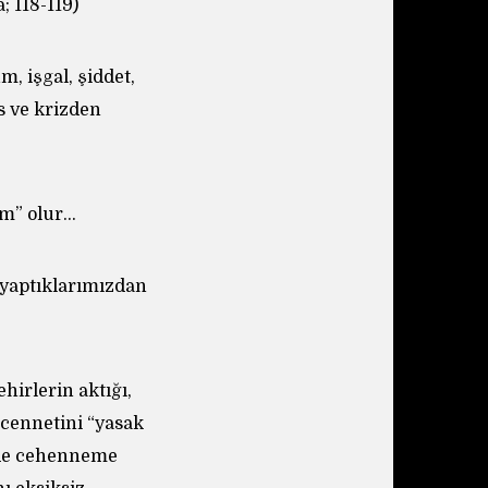
 118-119)
, işgal, şiddet,
s ve krizden
em” olur…
yaptıklarımızdan
hirlerin aktığı,
 cennetini “yasak
 de cehenneme