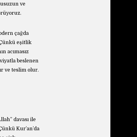
 susuzun ve
örüyoruz.
 modern çağda
 Çünkü eşitlik
nın acımasız
viyatla beslenen
ır ve teslim olur.
lah” davası ile
. Çünkü Kur’an’da