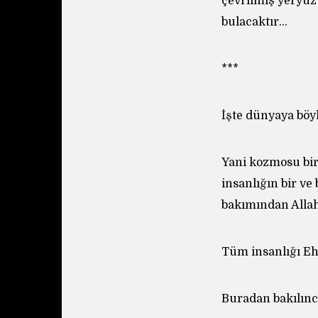
çevrilmiş yeryüz
bulacaktır…
***
İşte dünyaya böyl
Yani kozmosu bir
insanlığın bir ve
bakımından Alla
Tüm insanlığı Ehl
Buradan bakılınca 