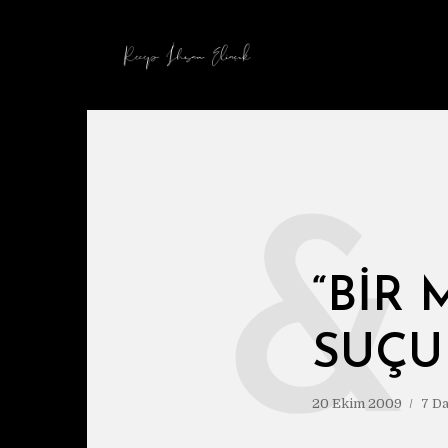
&
“BİR
SUÇU
20 Ekim 2009
7 D