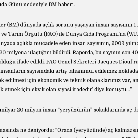
ıda Günü nedeniyle BM haberi:
ler (BM) dünyada açlık sorunu yaşayan insan sayısının 1 
a ve Tarım Örgütü (FAO) ile Dünya Gıda Programı’na (WFP
ünyada açlıkla mücadele eden insan sayısının, 2009 yılı
 20 milyona ulaştığını bildirdi. Raporda, bu sayının son 40
olduğu ifade edildi. FAO Genel Sekreteri Jacques Diouf r
 insanların sayısındaki artış tahammül edilemez noktada’
k edilmesi için ekonomik ve teknik olanaklarımız var, an
 etmek için eksik olan siyasi iradedir’ diye konuştu…”
 milyar 20 milyon insan “yeryüzünün” sokaklarında aç do
anasında ne deniyordu: “Orada (yeryüzünde) aç kalmazsın