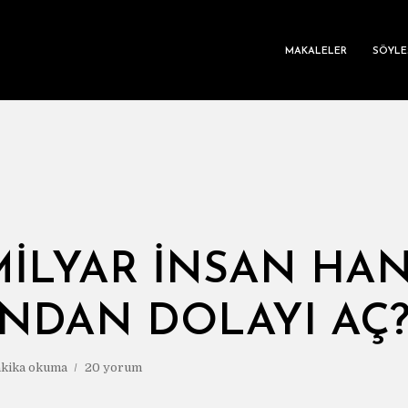
MAKALELER
SÖYLE
 MİLYAR İNSAN HA
NDAN DOLAYI AÇ?
akika okuma
20 yorum