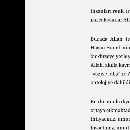
İnsanları renk, ı
parçalayanlar All
Burada “Allah” teo
Hasan Hanefi’nin 
bir düzeye yerleşt
Allah, akılla kavr
“vaziyet alış”tır
ontolojiye dahildi
Bu durumda diyebi
ortaya çıkmaktad
İhtiyacınız, umud
hissetmez, umut 