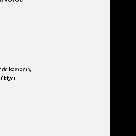
ı eksiksiz
inde kavrama,
ülkiyet