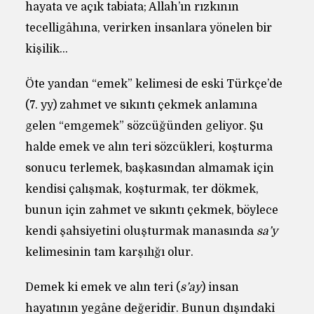
hayata ve açık tabiata; Allah’ın rızkının
tecelligâhına, verirken insanlara yönelen bir
kişilik…
Öte yandan “emek” kelimesi de eski Türkçe’de
(7. yy) zahmet ve sıkıntı çekmek anlamına
gelen “emgemek” sözcüğünden geliyor. Şu
halde emek ve alın teri sözcükleri, koşturma
sonucu terlemek, başkasından almamak için
kendisi çalışmak, koşturmak, ter dökmek,
bunun için zahmet ve sıkıntı çekmek, böylece
kendi şahsiyetini oluşturmak manasında
sa’y
kelimesinin tam karşılığı olur.
Demek ki emek ve alın teri (
s’ay
) insan
hayatının yegâne değeridir. Bunun dışındaki