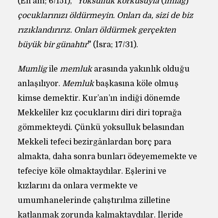
(En’am; 6/151), “
Yoksulluk korkusuyla
(
imlâg
)
çocuklarınızı öldürmeyin. Onları da, sizi de biz
rızıklandırırız. Onları öldürmek gerçekten
büyük bir günahtır
”
(İsra; 17/31).
Mumlig
ile
memluk
arasında yakınlık olduğu
anlaşılıyor.
Memluk
başkasına köle olmuş
kimse demektir. Kur’an’ın indiği dönemde
Mekkeliler kız çocuklarını diri diri toprağa
gömmekteydi. Çünkü yoksulluk belasından
Mekkeli tefeci bezirgânlardan borç para
almakta, daha sonra bunları ödeyememekte ve
tefeciye köle olmaktaydılar. Eşlerini ve
kızlarını da onlara vermekte ve
umumhanelerinde çalıştırılma zilletine
katlanmak zorunda kalmaktaydılar. İleride