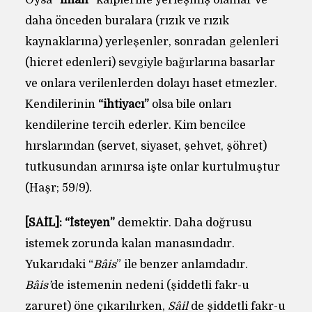
Oysa
“iman”
kalplerine yerleşmiş olanlar ve
daha önceden buralara (rızık ve rızık
kaynaklarına) yerleşenler, sonradan gelenleri
(hicret edenleri) sevgiyle bağırlarına basarlar
ve onlara verilenlerden dolayı haset etmezler.
Kendilerinin
“ihtiyacı”
olsa bile onları
kendilerine tercih ederler. Kim bencilce
hırslarından (servet, siyaset, şehvet, şöhret)
tutkusundan arınırsa işte onlar kurtulmuştur
(Haşr; 59/9).
[SÂİL]:
“İsteyen”
demektir. Daha doğrusu
istemek zorunda kalan manasındadır.
Yukarıdaki “
Bâis
” ile benzer anlamdadır.
Bâis’
de istemenin nedeni (şiddetli fakr-u
zaruret) öne çıkarılırken,
Sâil
de şiddetli fakr-u