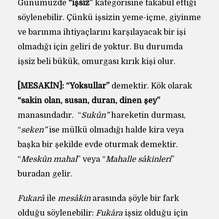
Günümüzde
“işsiz”
kategorisine takâbül ettiği
söylenebilir. Çünkü işsizin yeme-içme, giyinme
ve barınma ihtiyaçlarını karşılayacak bir işi
olmadığı için geliri de yoktur. Bu durumda
işsiz beli bükük, omurgası kırık kişi olur.
[MESÂKİN]:
“Yoksullar”
demektir. Kök olarak
“sakin olan, susan, duran, dinen şey”
manasındadır. “
Sukûn”
hareketin durması,
“
seken”
ise mülkü olmadığı halde kira veya
başka bir şekilde evde oturmak demektir.
“
Meskûn mahal
” veya “
Mahalle sâkinleri
”
buradan gelir.
Fukarâ
ile
mesâkin
arasında şöyle bir fark
olduğu söylenebilir:
Fukâra
işsiz olduğu için