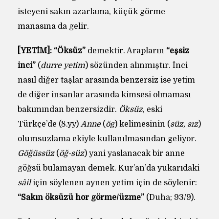
isteyeni sakın azarlama, küçük görme
manasına da gelir.
[YETİM]:
“Öksüz”
demektir. Arapların
“eşsiz
inci”
(
durre yetim
) sözünden alınmıştır. İnci
nasıl diğer taşlar arasında benzersiz ise yetim
de diğer insanlar arasında kimsesi olmaması
bakımından benzersizdir.
Öksüz
, eski
Türkçe’de (8.yy)
Anne
(
ög
) kelimesinin (
süz, sız
)
olumsuzlama ekiyle kullanılmasından geliyor.
Göğüssüz
(
öğ-süz
) yani yaslanacak bir anne
göğsü bulamayan demek. Kur’an’da yukarıdaki
sâil
için söylenen aynen yetim için de söylenir:
“Sakın öksüzü hor görme/üzme”
(Duha; 93/9).