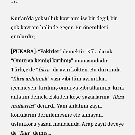
***
Kur’an’da yoksulluk kavramı ise bir değil; bir
çok kavram halinde geçer. En önemlileri
şunlardır;
[FUKARÂ]: “Fakirler”
demektir. Kök olarak
“Omurga kemiği kırılmış”
manasındadır.
Türkçe’de “
fıkra
” da aynı kökten. Bu durumda
“
fıkra anlatmak
” yazı gibi tüm ayrıntıları
içermeyen, kırılmış omurga gibi atlanmış, kırık
anlatım demek. Eskiden köşe yazarlarına “
fıkra
muharriri
” denirdi. Yani anlatımı zayıf,
konularını derinlemesine ele almayan,
üstünkörü yazan manasında. Arap zayıf deveye
de “
fakr
” demiş…