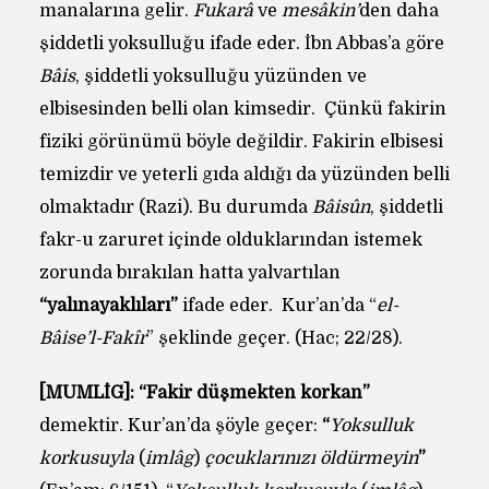
manalarına gelir.
Fukarâ
ve
mesâkin’
den daha
şiddetli yoksulluğu ifade eder. İbn Abbas’a göre
Bâis
, şiddetli yoksulluğu yüzünden ve
elbisesinden belli olan kimsedir. Çünkü fakirin
fiziki görünümü böyle değildir. Fakirin elbisesi
temizdir ve yeterli gıda aldığı da yüzünden belli
olmaktadır (Razi). Bu durumda
Bâisûn
, şiddetli
fakr-u zaruret içinde olduklarından istemek
zorunda bırakılan hatta yalvartılan
“yalınayaklıları”
ifade eder. Kur’an’da “
el-
Bâise’l-Fakîr
” şeklinde geçer. (Hac; 22/28).
[MUMLİG]:
“Fakir düşmekten korkan”
demektir. Kur’an’da şöyle geçer:
“
Yoksulluk
korkusuyla
(
imlâg
)
çocuklarınızı öldürmeyin
”