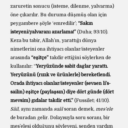
zaruretin sonucu (isteme, dilenme, yalvarma)
öne çıkarılır. Bu duruma düşmüş olan için
peygambere şöyle ‘emredilir’;
“Sakın
isteyeni/yalvaranı azarlama!”
(Duha; 93/10).
Keza bu tabir, Allah’ın, yarattığı dünya
nimetlerini ona ihtiyacı olanlar/isteyenler
arasında
“eşitçe”
takdir ettiğini söylerken de
kullanılır: “
Yeryüzünde sabit dağlar yarattı.
Yeryüzünü (rızık ve ürünlerle) bereketlendi.
Orada ihtiyacı olanlar/isteyenler (sevaen li’s-
sâilîn) eşitçe (paylaşsın) diye dört günde (dört
mevsim) gıdalar takdir etti.”
(Fussilet; 41/10).
Sâil
, aynı zamanda
suâl
soran demek,
mes’ele
de buradan gelir. Dolayısıyla soru soranı, bir
mes’elesi olduğunu söyleyeni, senden yardım