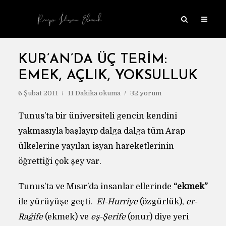
KUR’AN’DA ÜÇ TERIM:
EMEK, AÇLIK, YOKSULLUK
6 Şubat 2011
11 Dakika okuma
32 yorum
Tunus’ta bir üniversiteli gencin kendini
yakmasıyla başlayıp dalga dalga tüm Arap
ülkelerine yayılan isyan hareketlerinin
öğrettiği çok şey var.
Tunus’ta ve Mısır’da insanlar ellerinde
“ekmek”
ile yürüyüşe geçti.
El-Hurriye
(özgürlük),
er-
Rağife
(ekmek) ve
eş-Şerife
(onur) diye yeri