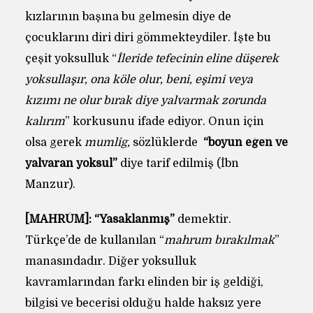
kızlarının başına bu gelmesin diye de
çocuklarını diri diri gömmekteydiler. İşte bu
çeşit yoksulluk “
İleride tefecinin eline düşerek
yoksullaşır, ona köle olur, beni, eşimi veya
kızımı ne olur bırak
diye yalvarmak zorunda
kalırım
” korkusunu ifade ediyor. Onun için
olsa gerek
mumlig,
sözlüklerde
“boyun eğen ve
yalvaran yoksul”
diye tarif edilmiş (İbn
Manzur).
[MAHRÛM]:
“Yasaklanmış”
demektir.
Türkçe’de de kullanılan “
mahrum bırakılmak
”
manasındadır. Diğer yoksulluk
kavramlarından farkı elinden bir iş geldiği,
bilgisi ve becerisi olduğu halde haksız yere