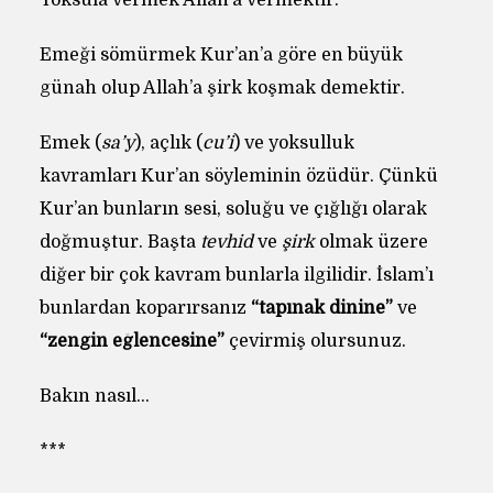
Yoksula vermek Allah’a vermektir.
Emeği sömürmek Kur’an’a göre en büyük
günah olup Allah’a şirk koşmak demektir.
Emek (
sa’y
), açlık (
cu’i
) ve yoksulluk
kavramları Kur’an söyleminin özüdür. Çünkü
Kur’an bunların sesi, soluğu ve çığlığı olarak
doğmuştur. Başta
tevhid
ve
şirk
olmak üzere
diğer bir çok kavram bunlarla ilgilidir. İslam’ı
bunlardan koparırsanız
“tapınak dinine”
ve
“zengin eğlencesine”
çevirmiş olursunuz.
Bakın nasıl…
***