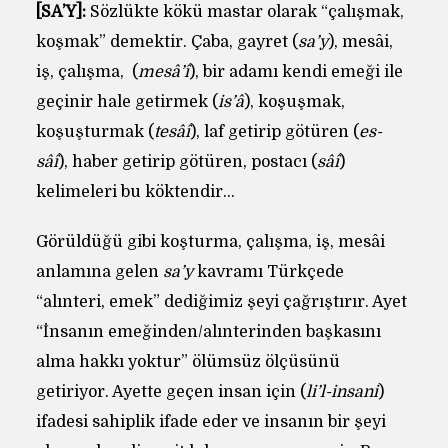
[SA’Y]:
Sözlükte kökü mastar olarak “çalışmak,
koşmak” demektir. Çaba, gayret (
sa’y
), mesâi,
iş, çalışma, (
mesâ’î
), bir adamı kendi emeği ile
geçinir hale getirmek (
is’â
), koşuşmak,
koşuşturmak (
tesâî
), laf getirip götüren (
es-
sâî
), haber getirip götüren, postacı (
sâî
)
kelimeleri bu köktendir…
Görüldüğü gibi koşturma, çalışma, iş, mesâi
anlamına gelen
sa’y
kavramı Türkçede
“alınteri, emek” dediğimiz şeyi çağrıştırır. Ayet
“İnsanın emeğinden/alınterinden başkasını
alma hakkı yoktur” ölümsüz ölçüsünü
getiriyor. Ayette geçen insan için (
li’l-insani
)
ifadesi sahiplik ifade eder ve insanın bir şeyi