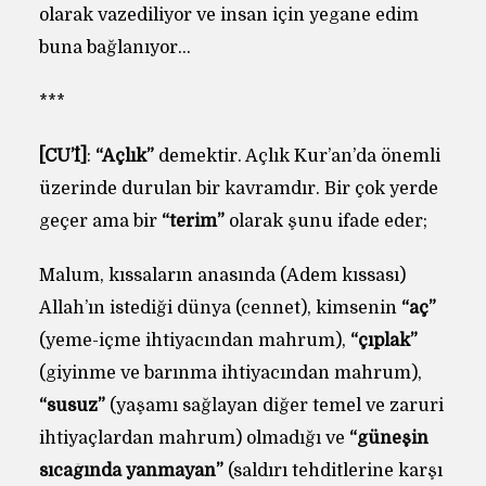
olarak vazediliyor ve insan için yegane edim
buna bağlanıyor…
***
[CU’İ]
:
“Açlık”
demektir. Açlık Kur’an’da önemli
üzerinde durulan bir kavramdır. Bir çok yerde
geçer ama bir
“terim”
olarak şunu ifade eder;
Malum, kıssaların anasında (Adem kıssası)
Allah’ın istediği dünya (cennet), kimsenin
“aç”
(yeme-içme ihtiyacından mahrum),
“çıplak”
(giyinme ve barınma ihtiyacından mahrum),
“susuz”
(yaşamı sağlayan diğer temel ve zaruri
ihtiyaçlardan mahrum) olmadığı ve
“güneşin
sıcağında yanmayan”
(saldırı tehditlerine karşı