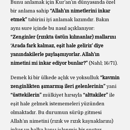
Bunu anlamak için Kur’an’ın dünyasında özel
bir anlama sahip
“Allah’ın nimetlerini inkar
etmek”
tabirini iyi anlamak lazımdır. Bakın
aynı sure içinde bu nasıl açıklanıyor:
“Zenginler (rızıkta üstün kılınanlar) mallarını
‘Arada fark kalmaz, eşit hale geliriz’ diye
yanındakilerle paylaşmıyorlar. Allah’ın
nimetini mi inkâr ediyor bunlar?”
(Nahl; 16/71).
Demek ki bir ülkede açlık ve yoksulluk
“kavmin
zenginlikten şımarmış ileri gelenlerinin”
yani
“üsttekilerin”
mülkiyet hırsıyla
“alttakiler”
ile
eşit hale gelmek istememeleri yüzünden
olmaktadır. Bu durumun sürüp gitmesi
Allah’ın nimetini (rızık ve rızık kaynaklarını)