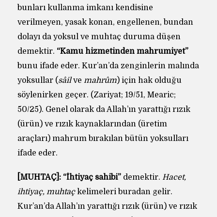
bunları kullanma imkanı kendisine
verilmeyen, yasak konan, engellenen, bundan
dolayı da yoksul ve muhtaç duruma düşen
demektir.
“Kamu hizmetinden mahrumiyet”
bunu ifade eder. Kur’an’da zenginlerin malında
yoksullar (
sâil
ve
mahrûm
) için hak olduğu
söylenirken geçer. (Zariyat; 19/51, Mearic;
50/25). Genel olarak da Allah’ın yarattığı rızık
(ürün) ve rızık kaynaklarından (üretim
araçları) mahrum bırakılan bütün yoksulları
ifade eder.
[MUHTAÇ]:
“İhtiyaç sahibi”
demektir.
Hacet,
ihtiyaç, muhtaç
kelimeleri buradan gelir.
Kur’an’da Allah’ın yarattığı rızık (ürün) ve rızık