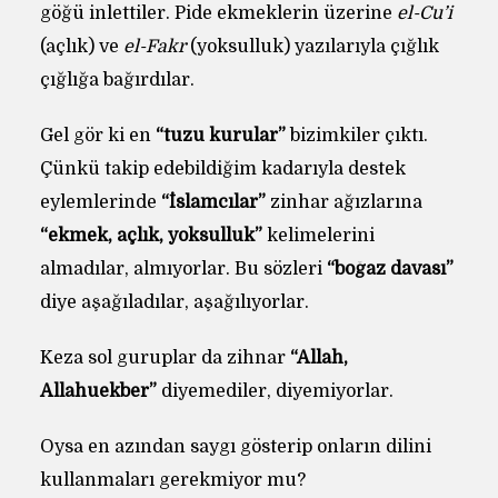
göğü inlettiler. Pide ekmeklerin üzerine
el-Cu’i
(açlık) ve
el-Fakr
(yoksulluk) yazılarıyla çığlık
çığlığa bağırdılar.
Gel gör ki en
“tuzu kurular”
bizimkiler çıktı.
Çünkü takip edebildiğim kadarıyla destek
eylemlerinde
“İslamcılar”
zinhar ağızlarına
“ekmek, açlık, yoksulluk”
kelimelerini
almadılar, almıyorlar. Bu sözleri
“boğaz davası”
diye aşağıladılar, aşağılıyorlar.
Keza sol guruplar da zihnar
“Allah,
Allahuekber”
diyemediler, diyemiyorlar.
Oysa en azından saygı gösterip onların dilini
kullanmaları gerekmiyor mu?