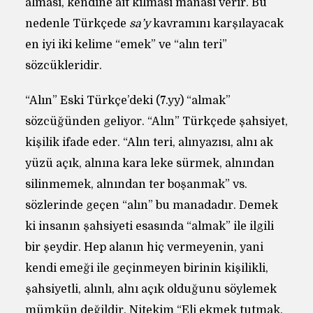
alması, kendine ait kılması manası verir. Bu
nedenle Türkçede
sa’y
kavramını karşılayacak
en iyi iki kelime “emek” ve “alın teri”
sözcükleridir.
“Alın” Eski Türkçe’deki (7.yy) “almak”
sözcüğünden geliyor. “Alın” Türkçede şahsiyet,
kişilik ifade eder. “Alın teri, alınyazısı, alnı ak
yüzü açık, alnına kara leke sürmek, alnından
silinmemek, alnından ter boşanmak” vs.
sözlerinde geçen “alın” bu manadadır. Demek
ki insanın şahsiyeti esasında “almak” ile ilgili
bir şeydir. Hep alanın hiç vermeyenin, yani
kendi emeği ile geçinmeyen birinin kişilikli,
şahsiyetli, alınlı, alnı açık olduğunu söylemek
mümkün değildir. Nitekim “Eli ekmek tutmak,