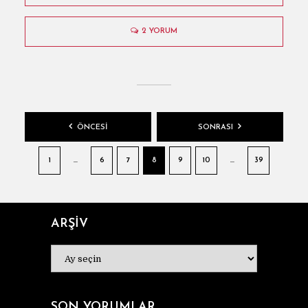
2 YORUM
YAZI
ÖNCESI
SONRASI
SAYFALAMASI
1
…
6
7
8
9
10
…
39
ARŞİV
ARŞİV
SON YORUMLAR