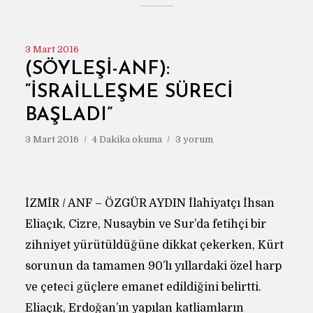
3 Mart 2016
(SÖYLEŞİ-ANF):
“İSRAILLEŞME SÜRECI
BAŞLADI”
3 Mart 2016
4 Dakika okuma
3 yorum
İZMİR / ANF – ÖZGÜR AYDIN İlahiyatçı İhsan
Eliaçık, Cizre, Nusaybin ve Sur’da fetihçi bir
zihniyet yürütüldüğüne dikkat çekerken, Kürt
sorunun da tamamen 90’lı yıllardaki özel harp
ve çeteci güçlere emanet edildiğini belirtti.
Eliaçık, Erdoğan’ın yapılan katliamların