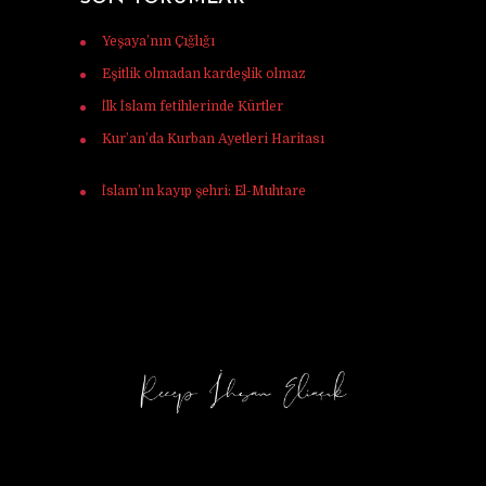
Yeşaya’nın Çığlığı
için
Murat Tunç
Eşitlik olmadan kardeşlik olmaz
için
Ferhat
İlk İslam fetihlerinde Kürtler
için
Ulaş Vardar
Kur’an’da Kurban Ayetleri Haritası
için
Mehmet Ali mercan
İslam’ın kayıp şehri: El-Muhtare
için
Halil
Korkmaz