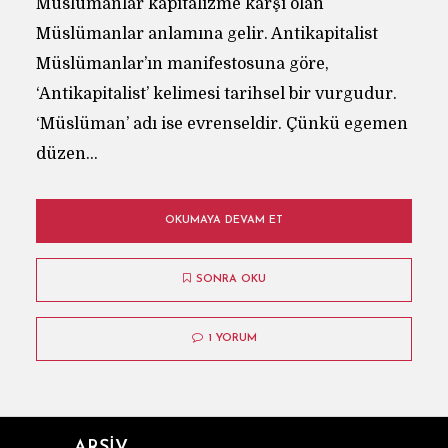
Müslümanlar kapitalizme karşı olan
Müslümanlar anlamına gelir. Antikapitalist
Müslümanlar’ın manifestosuna göre,
‘Antikapitalist’ kelimesi tarihsel bir vurgudur.
‘Müslüman’ adı ise evrenseldir. Çünkü egemen
düzen...
OKUMAYA DEVAM ET
SONRA OKU
1 YORUM
ARŞİV