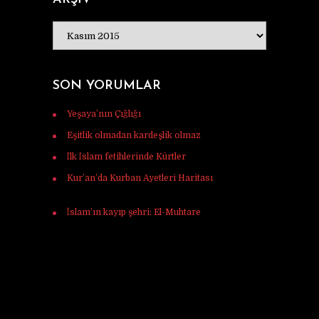
ARŞİV
SON YORUMLAR
Yeşaya’nın Çığlığı
için
Murat Tunç
Eşitlik olmadan kardeşlik olmaz
için
Ferhat
İlk İslam fetihlerinde Kürtler
için
Ulaş Vardar
Kur’an’da Kurban Ayetleri Haritası
için
Mehmet Ali mercan
İslam’ın kayıp şehri: El-Muhtare
için
Halil
Korkmaz