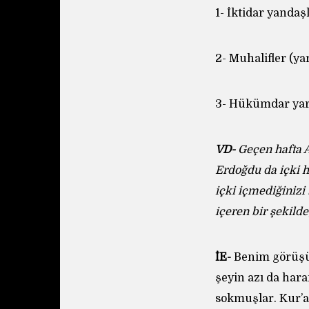
1- İktidar yandaş
2- Muhalifler (ya
3- Hükümdar yarg
VD-
Geçen hafta A
Erdoğdu da içki h
içki içmediğinizi
içeren bir şekild
İE-
Benim görüşü
şeyin azı da har
sokmuşlar. Kur’a