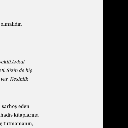
olmalıdır.
ekili Aykut
i. Sizin de hiç
var. Kesinlik
u sarhoş eden
hadis kitaplarına
uç tutmamanın,