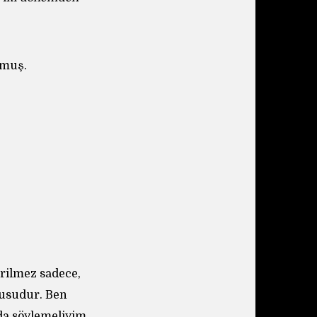
rmuş.
erilmez sadece,
nusudur. Ben
da söylemeliyim