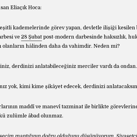
hsan Eliaçık Hoca:
eşitli kademelerinde görev yapan, devletle ilişiği kesile
rbesi ve
28 Şubat
post-modern darbesinde haksızlık, hu
olanların hâlinden daha da vahimdir. Neden mi?
iz, derdinizi anlatabileceğiniz merciler vardı da ondan.
z yok, kimi kime şikâyet edecek, derdinizi anlatacaksın
rının maddî ve manevî tazminat ile birlikte görevlerin
kü zulümle âbad olunmaz.
seçim mantığının doğru olduğunu düşünüyorum. Siyasetç