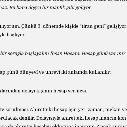
az. Bu bana doğru bir mantık gibi geliyor.
tılıyorum. Çünkü 3. dönemde kişide “tiran geni” gelişiyo
le başlıyor.
bir soruyla başlayalım İhsan Hocam. Hesap günü var mı?
ap günü dünyevî ve uhrevî iki anlamda kullanılır:
klarından dolayı kişinin hesap vermesi.
tte sorulması. Ahiretteki hesap için yer, zaman, mekan v
rulacak denilir. Dolayısıyla ahiretteki hesap inancın ko
ra da ahirette hesabın olduğuna inanırım. Ancak şunu 