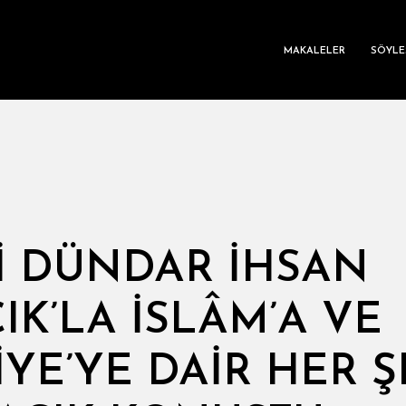
MAKALELER
SÖYLE
I DÜNDAR İHSAN
IK’LA İSLÂM’A VE
IYE’YE DAIR HER Ş