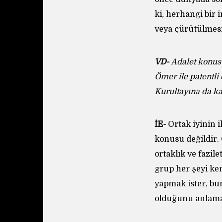
ki, herhangi bir
veya çürütülmes
VD-
Adalet konus
Ömer ile patentli
Kurultayına da ka
İE-
Ortak iyinin i
konusu değildir. 
ortaklık ve fazil
grup her şeyi ken
yapmak ister, bun
olduğunu anlamam