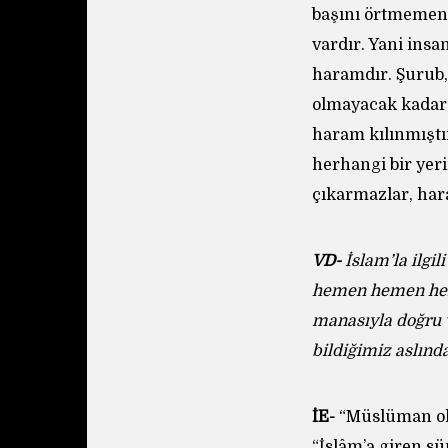
başını örtmemeni
vardır. Yani insa
haramdır. Şurub,
olmayacak kadar i
haram kılınmıştı
herhangi bir yeri
çıkarmazlar, hara
VD-
İslam’la ilgi
hemen hemen her
manasıyla doğru v
bildiğimiz aslınd
İE-
“Müslüman olm
“İslâm’a giren s