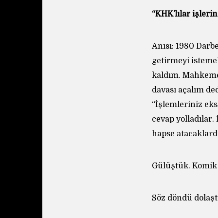
“KHK’lılar işleri
Anısı: 1980 Darb
getirmeyi isteme
kaldım. Mahkemey
davası açalım de
“İşlemleriniz ek
cevap yolladılar
hapse atacaklard
Gülüştük. Komik v
Söz döndü dolaşt