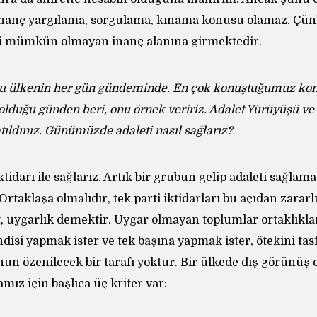
 inanç yargılama, sorgulama, kınama konusu olamaz. Çü
i mümkün olmayan inanç alanına girmektedir.
u ülkenin her gün gündeminde. En çok konuştuğumuz kon
 olduğu günden beri, onu örnek veririz. Adalet Yürüyüşü ve
tıldınız. Günümüzde adaleti nasıl sağlarız?
ktidarı ile sağlarız. Artık bir grubun gelip adaleti sağlama
Ortaklaşa olmalıdır, tek parti iktidarları bu açıdan zararl
et, uygarlık demektir. Uygar olmayan toplumlar ortaklıkla
disi yapmak ister ve tek başına yapmak ister, ötekini tas
un özenilecek bir tarafı yoktur. Bir ülkede dış görünüş 
ız için başlıca üç kriter var: