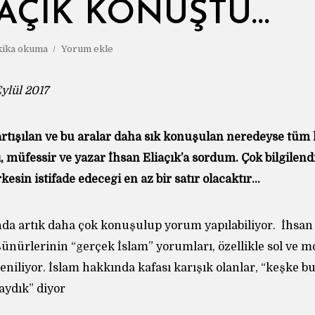
 AÇIK KONUŞTU…
kika okuma
Yorum ekle
ylül 2017
artışılan ve bu aralar daha sık konuşulan neredeyse tüm
, müfessir ve yazar İhsan Eliaçık’a sordum. Çok bilgilendi
esin istifade edeceği en az bir satır olacaktır…
nda artık daha çok konuşulup yorum yapılabiliyor.
İhsan 
ünürlerinin “gerçek İslam” yorumları, özellikle sol ve 
eniliyor. İslam hakkında kafası karışık olanlar, “keşke bu
ydık” diyor