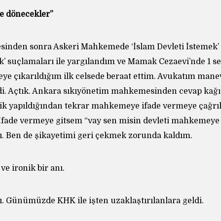
ne dönecekler”
esinden sonra Askeri Mahkemede ‘İslam Devleti İstemek’ v
k’ suçlamaları ile yargılandım ve Mamak Cezaevi’nde 1 s
e çıkarıldığım ilk celsede beraat ettim. Avukatım mane
di. Açtık. Ankara sıkıyönetim mahkemesinden cevap kağıd
sik yapıldığından tekrar mahkemeye ifade vermeye çağrı
. İfade vermeye gitsem “vay sen misin devleti mahkemeye
ı. Ben de şikayetimi geri çekmek zorunda kaldım.
e ironik bir anı.
ı. Günümüzde KHK ile işten uzaklaştırılanlara geldi.