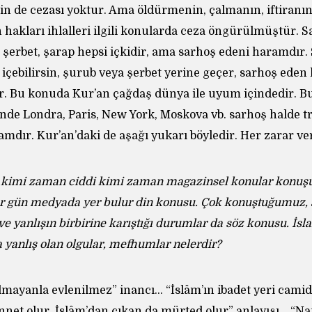
n de cezası yoktur. Ama öldürmenin, çalmanın, iftiranın
n hakları ihlalleri ilgili konularda ceza öngürülmüştür. 
 şerbet, şarap hepsi içkidir, ama sarhoş edeni haramdır.
çebilirsin, şurub veya şerbet yerine geçer, sarhoş eden 
r. Bu konuda Kur’an çağdaş dünya ile uyum içindedir. 
nde Londra, Paris, New York, Moskova vb. sarhoş halde tr
mdır. Kur’an’daki de aşağı yukarı böyledir. Her zarar ve
li kimi zaman ciddi kimi zaman magazinsel konular konuşul
 gün medyada yer bulur din konusu. Çok konuştuğumuz, 
e yanlışın birbirine karıştığı durumlar da söz konusu. İsl
a yanlış olan olgular, mefhumlar nelerdir?
ayanla evlenilmez” inancı… “İslâm’ın ibadet yeri camidi
ünnet olur, İslâm’dan çıkan da mürted olur” anlayışı… “N