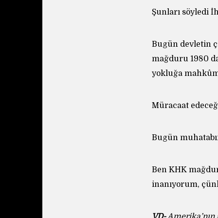
Şunları söyledi İ
Bugün
devletin ç
mağduru 1980 da
yokluğa mahkûm 
Müracaat edeceğin
Bugün muhatabını
Ben KHK mağdurla
inanıyorum, çün
VD-
Amerika’nın 