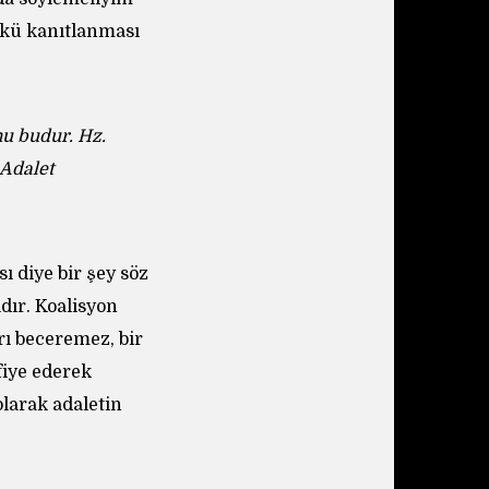
nkü kanıtlanması
u budur. Hz.
 Adalet
sı diye bir şey söz
ıdır. Koalisyon
rı beceremez, bir
fiye ederek
olarak adaletin