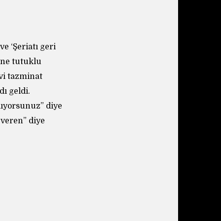
e ‘Şeriatı geri
ene tutuklu
vi tazminat
ı geldi.
lıyorsunuz” diye
 veren” diye