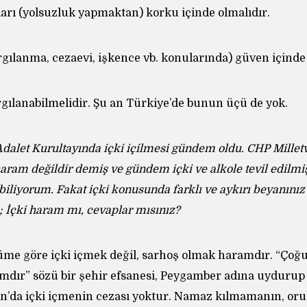
ları (yolsuzluk yapmaktan) korku içinde olmalıdır.
rgılanma, cezaevi, işkence vb. konularında) güven içinde 
ılanabilmelidir. Şu an Türkiye’de bunun üçü de yok.
dalet Kurultayında içki içilmesi gündem oldu. CHP Milletv
aram değildir demiş ve gündem içki ve alkole tevil edilmişt
 biliyorum. Fakat içki konusunda farklı ve aykırı beyanınız 
e; İçki haram mı, cevaplar mısınız?
me göre içki içmek değil, sarhoş olmak haramdır. “Çoğ
amdır” sözü bir şehir efsanesi, Peygamber adına uydurup 
n’da içki içmenin cezası yoktur. Namaz kılmamanın, or