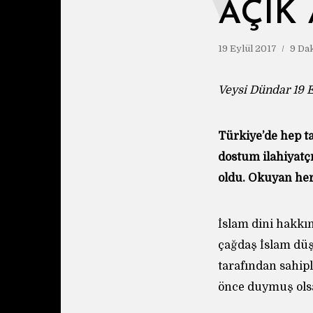
AÇIK
19 Eylül 2017
9 Da
Veysi Dündar 19 E
Türkiye’de hep t
dostum ilahiyatçı
oldu. Okuyan herk
İslam dini hakkı
çağdaş İslam düş
tarafından sahipl
önce duymuş olsa