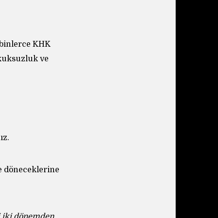
n binlerce KHK
kuksuzluk ve
ız.
e döneceklerine
i iki dönemden