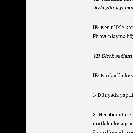
fazla görev yapam
İE-
Kesinlikle ka
Firavunlaşma böy
VD-
Direk sağlam 
İE-
Kur’an’da hes
1- Dünyada yaptı
2- Hesabın ahire
mutlaka hesap so
önce dünyada son