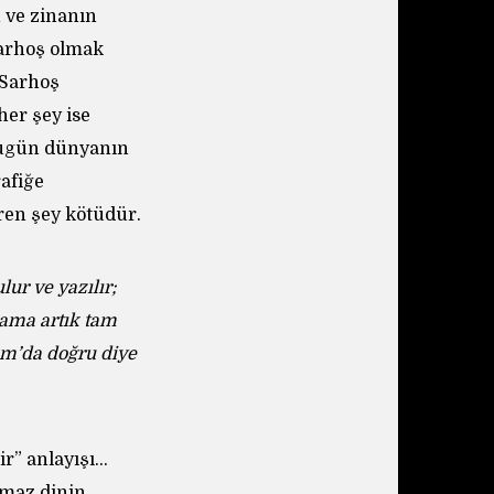
 ve zinanın
Sarhoş olmak
 Sarhoş
her şey ise
Bugün dünyanın
afiğe
ren şey kötüdür.
ur ve yazılır;
ama artık tam
am’da doğru diye
r” anlayışı…
amaz dinin