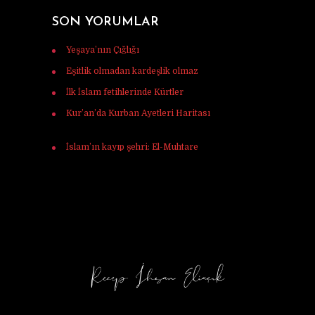
SON YORUMLAR
Yeşaya’nın Çığlığı
için
Murat Tunç
Eşitlik olmadan kardeşlik olmaz
için
Ferhat
İlk İslam fetihlerinde Kürtler
için
Ulaş Vardar
Kur’an’da Kurban Ayetleri Haritası
için
Mehmet Ali mercan
İslam’ın kayıp şehri: El-Muhtare
için
Halil
Korkmaz