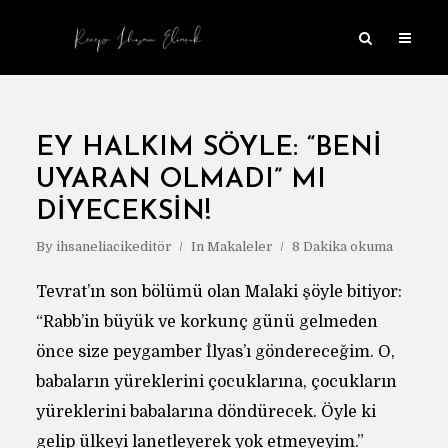
EY HALKIM SÖYLE: “BENI
UYARAN OLMADI” MI
DIYECEKSIN!
By
ihsaneliacikeditör
In
Makaleler
8 Dakika okuma
Tevrat’ın son bölümü olan Malaki şöyle bitiyor:
“Rabb’in büyük ve korkunç günü gelmeden
önce size peygamber İlyas’ı göndereceğim. O,
babaların yüreklerini çocuklarına, çocukların
yüreklerini babalarına döndürecek. Öyle ki
gelip ülkeyi lanetleyerek yok etmeyeyim.”