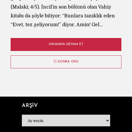
(Malaki; 4/5). İncil’in son bölümü olan Vahiy
kitabı da şöyle bitiyor: “Bunlara tanıklık eden
“Evet, tez geliyorum!” diyor. Amin! Gel...
OKUMAYA DEVAM ET
SONRA OKU
ARŞİV
ARŞİV