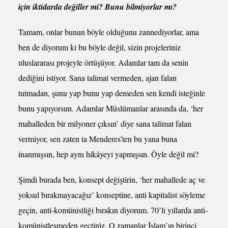
için iktidarda değiller mi? Bunu bilmiyorlar mı?
Tamam, onlar bunun böyle olduğunu zannediyorlar, ama
ben de diyorum ki bu böyle değil, sizin projeleriniz
uluslararası projeyle örtüşüyor. Adamlar tam da senin
dediğini istiyor. Sana talimat vermeden, ajan falan
tutmadan, şunu yap bunu yap demeden sen kendi isteğinle
bunu yapıyorsun. Adamlar Müslümanlar arasında da, ‘her
mahalleden bir milyoner çıksın’ diye sana talimat falan
vermiyor, sen zaten ta Menderes’ten bu yana buna
inanmışsın, hep aynı hikâyeyi yapmışsın. Öyle değil mi?
Şimdi burada ben, konsept değiştirin, ‘her mahallede aç ve
yoksul bırakmayacağız’ konseptine, anti kapitalist söyleme
geçin, anti-komünistliği bırakın diyorum. 70’li yıllarda anti-
komünistleşmeden geçtiniz. O zamanlar İslam’ın birinci