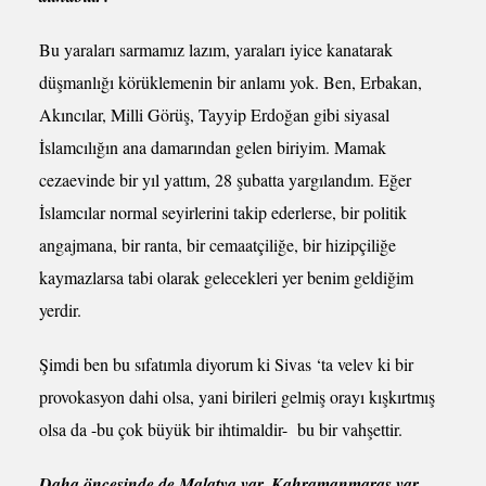
Bu yaraları sarmamız lazım, yaraları iyice kanatarak
düşmanlığı körüklemenin bir anlamı yok. Ben, Erbakan,
Akıncılar, Milli Görüş, Tayyip Erdoğan gibi siyasal
İslamcılığın ana damarından gelen biriyim. Mamak
cezaevinde bir yıl yattım, 28 şubatta yargılandım. Eğer
İslamcılar normal seyirlerini takip ederlerse, bir politik
angajmana, bir ranta, bir cemaatçiliğe, bir hizipçiliğe
kaymazlarsa tabi olarak gelecekleri yer benim geldiğim
yerdir.
Şimdi ben bu sıfatımla diyorum ki Sivas ‘ta velev ki bir
provokasyon dahi olsa, yani birileri gelmiş orayı kışkırtmış
olsa da -bu çok büyük bir ihtimaldir- bu bir vahşettir.
Daha öncesinde de Malatya var, Kahramanmaraş var…