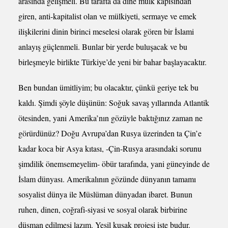
arasında gelişmeli. Bu tarafta da dine mülk kapısından
giren, anti-kapitalist olan ve mülkiyeti, sermaye ve emek
ilişkilerini dinin birinci meselesi olarak gören bir İslami
anlayış güçlenmeli. Bunlar bir yerde buluşacak ve bu
birleşmeyle birlikte Türkiye’de yeni bir bahar başlayacaktır.
Ben bundan ümitliyim; bu olacaktır, çünkü geriye tek bu
kaldı. Şimdi şöyle düşünün: Soğuk savaş yıllarında Atlantik
ötesinden, yani Amerika’nın gözüyle baktığınız zaman ne
görürdünüz? Doğu Avrupa’dan Rusya üzerinden ta Çin’e
kadar koca bir Asya kıtası, -Çin-Rusya arasındaki sorunu
şimdilik önemsemeyelim- öbür tarafında, yani güneyinde de
İslam dünyası. Amerikalının gözünde dünyanın tamamı
sosyalist dünya ile Müslüman dünyadan ibaret. Bunun
ruhen, dinen, coğrafi-siyasi ve sosyal olarak birbirine
düşman edilmesi lazım. Yeşil kuşak projesi işte budur.