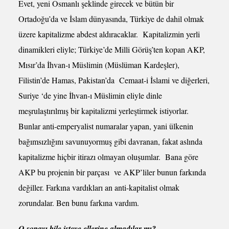
Evet, yeni Osmanlı şeklinde girecek ve bütün bir
Ortadoğu’da ve İslam dünyasında, Türkiye de dahil olmak
üzere kapitalizme abdest aldıracaklar. Kapitalizmin yerli
dinamikleri eliyle; Türkiye’de Milli Görüş’ten kopan AKP,
Mısır’da İhvan-ı Müslimin (Müslüman Kardeşler),
Filistin’de Hamas, Pakistan’da Cemaat-i İslami ve diğerleri,
Suriye ‘de yine İhvan-ı Müslimin eliyle dinle
meşrulaştırılmış bir kapitalizmi yerleştirmek istiyorlar.
Bunlar anti-emperyalist numaralar yapan, yani ülkenin
bağımsızlığını savunuyormuş gibi davranan, fakat aslında
kapitalizme hiçbir itirazı olmayan oluşumlar. Bana göre
AKP bu projenin bir parçası ve AKP’liler bunun farkında
değiller. Farkına vardıkları an anti-kapitalist olmak
zorundalar. Ben bunu farkına vardım.
O sopayı bile isteye ellerine almadılar mı?