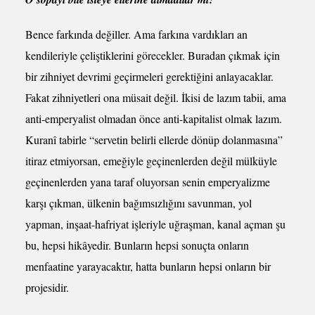
Bence farkında değiller. Ama farkına vardıkları an
kendileriyle çeliştiklerini görecekler. Buradan çıkmak için
bir zihniyet devrimi geçirmeleri gerektiğini anlayacaklar.
Fakat zihniyetleri ona müsait değil. İkisi de lazım tabii, ama
anti-emperyalist olmadan önce anti-kapitalist olmak lazım.
Kuranî tabirle “servetin belirli ellerde dönüp dolanmasına”
itiraz etmiyorsan, emeğiyle geçinenlerden değil mülküyle
geçinenlerden yana taraf oluyorsan senin emperyalizme
karşı çıkman, ülkenin bağımsızlığını savunman, yol
yapman, inşaat-hafriyat işleriyle uğraşman, kanal açman şu
bu, hepsi hikâyedir. Bunların hepsi sonuçta onların
menfaatine yarayacaktır, hatta bunların hepsi onların bir
projesidir.