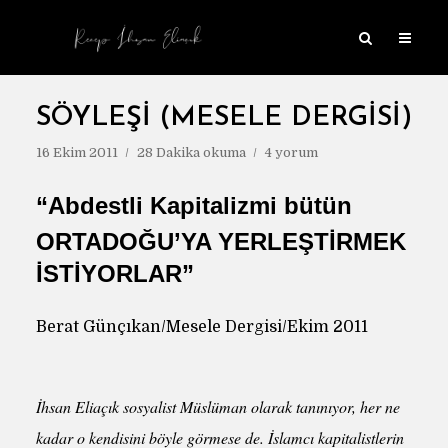
SÖYLEŞI (MESELE DERGISI)
16 Ekim 2011
28 Dakika okuma
4 yorum
“Abdestli Kapitalizmi bütün
ORTADOĞU’YA YERLEŞTIRMEK
ISTIYORLAR”
Berat Günçıkan/Mesele Dergisi/Ekim 2011
İhsan Eliaçık sosyalist Müslüman olarak tanınıyor, her ne
kadar o kendisini böyle görmese de. İslamcı kapitalistlerin