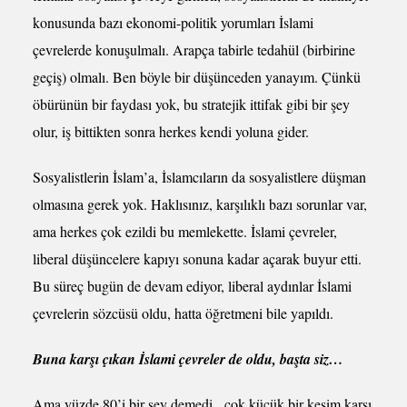
konusunda bazı ekonomi-politik yorumları İslami
çevrelerde konuşulmalı. Arapça tabirle tedahül (birbirine
geçiş) olmalı. Ben böyle bir düşünceden yanayım. Çünkü
öbürünün bir faydası yok, bu stratejik ittifak gibi bir şey
olur, iş bittikten sonra herkes kendi yoluna gider.
Sosyalistlerin İslam’a, İslamcıların da sosyalistlere düşman
olmasına gerek yok. Haklısınız, karşılıklı bazı sorunlar var,
ama herkes çok ezildi bu memlekette. İslami çevreler,
liberal düşüncelere kapıyı sonuna kadar açarak buyur etti.
Bu süreç bugün de devam ediyor, liberal aydınlar İslami
çevrelerin sözcüsü oldu, hatta öğretmeni bile yapıldı.
Buna karşı çıkan İslami çevreler de oldu, başta siz…
Ama yüzde 80’i bir şey demedi, çok küçük bir kesim karşı