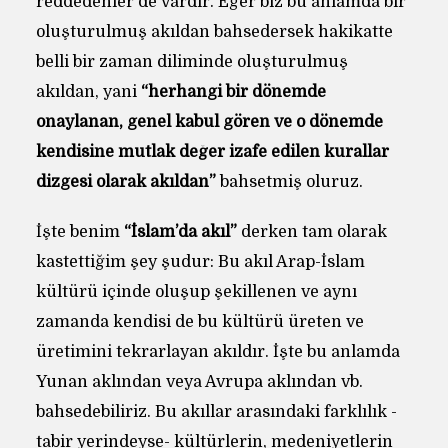
reddedenler de vardır. Eğer biz bu anlamda bir
oluşturulmuş akıldan bahsedersek hakikatte
belli bir zaman diliminde oluşturulmuş
akıldan, yani
“herhangi bir dönemde
onaylanan, genel kabul gören ve o dönemde
kendisine mutlak değer izafe edilen kurallar
dizgesi olarak akıldan”
bahsetmiş oluruz.
İşte benim
“İslam’da akıl”
derken tam olarak
kastettiğim şey şudur: Bu akıl Arap-İslam
kültürü içinde oluşup şekillenen ve aynı
zamanda kendisi de bu kültürü üreten ve
üretimini tekrarlayan akıldır. İşte bu anlamda
Yunan aklından veya Avrupa aklından vb.
bahsedebiliriz. Bu akıllar arasındaki farklılık -
tabir yerindeyse- kültürlerin, medeniyetlerin