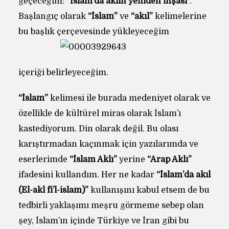
geçeceğim:
“İslam’da aklın yeniden inşası
“.
Başlangıç olarak
“İslam”
ve
“akıl”
kelimelerine
bu başlık çerçevesinde yükleyeceğim
içeriği belirleyeceğim.
“İslam”
kelimesi ile burada medeniyet olarak ve
özellikle de kültürel miras olarak İslam’ı
kastediyorum. Din olarak değil. Bu olası
karıştırmadan kaçınmak için yazılarımda ve
eserlerimde
“İslam Aklı”
yerine
“Arap Aklı”
ifadesini kullandım. Her ne kadar
“İslam’da akıl
(El-akl fi’l-islam)”
kullanışını kabul etsem de bu
tedbirli yaklaşımı meşru görmeme sebep olan
şey, İslam’ın içinde Türkiye ve İran gibi bu