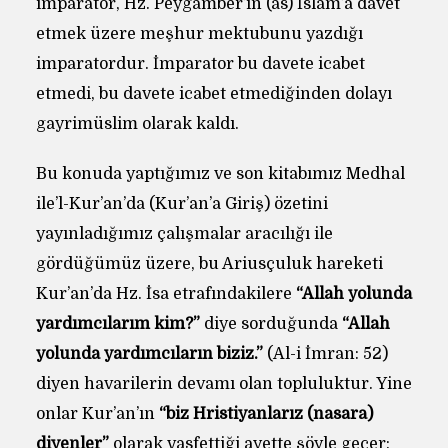
imparator, Hz. Peygamber’in (as) İslam’a davet
etmek üzere meşhur mektubunu yazdığı
imparatordur. İmparator bu davete icabet
etmedi, bu davete icabet etmediğinden dolayı
gayrimüslim olarak kaldı.
Bu konuda yaptığımız ve son kitabımız Medhal
ile’l-Kur’an’da (Kur’an’a Giriş) özetini
yayınladığımız çalışmalar aracılığı ile
gördüğümüz üzere, bu Ariusçuluk hareketi
Kur’an’da Hz. İsa etrafındakilere
“Allah yolunda
yardımcılarım kim?”
diye sorduğunda
“Allah
yolunda yardımcıların biziz.”
(Al-i İmran: 52)
diyen havarilerin devamı olan topluluktur. Yine
onlar Kur’an’ın
“biz Hristiyanlarız (nasara)
diyenler”
olarak vasfettiği ayette şöyle geçer: