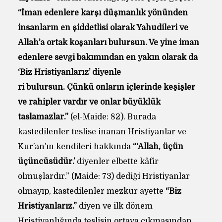
“İman edenlere karşı düşmanlık yönünden
insanların en şiddetlisi olarak Yahudileri ve
Allah’a ortak koşanları bulursun. Ve yine iman
edenlere sevgi bakımından en yakın olarak da
‘Biz Hristiyanlarız’ diyenle
ri bulursun. Çünkü onların içlerinde keşişler
ve rahipler vardır ve onlar büyüklük
taslamazlar.”
(el-Maide: 82). Burada
kastedilenler teslise inanan Hristiyanlar ve
Kur’an’ın kendileri hakkında
“‘Allah, üçün
üçüncüsüdür.’
diyenler elbette kâfir
olmuşlardır.” (Maide: 73) dediği Hristiyanlar
olmayıp, kastedilenler mezkur ayette
“Biz
Hristiyanlarız.”
diyen ve ilk dönem
Hristiyanlığında teslisin ortaya çıkmasından