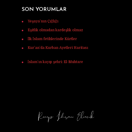
SON YORUMLAR
Yeşaya’nın Çığlığı
için
Murat Tunç
Eşitlik olmadan kardeşlik olmaz
için
Ferhat
İlk İslam fetihlerinde Kürtler
için
Ulaş Vardar
Kur’an’da Kurban Ayetleri Haritası
için
Mehmet Ali mercan
İslam’ın kayıp şehri: El-Muhtare
için
Halil
Korkmaz