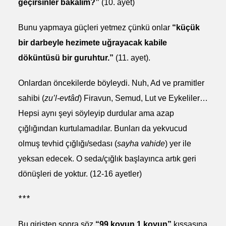
geçirsinler bakalım?”
(10. ayet)
Bunu yapmaya güçleri yetmez çünkü onlar
“küçük
bir darbeyle hezimete uğrayacak kabile
döküntüsü bir guruhtur.”
(11. ayet).
Onlardan öncekilerde böyleydi. Nuh, Ad ve pramitler
sahibi (
zu’l-evtâd
) Firavun, Semud, Lut ve Eykeliler…
Hepsi aynı şeyi söyleyip durdular ama azap
çığlığından kurtulamadılar. Bunları da yekvucud
olmuş tevhid çığlığı/sedası (
sayha vahide
) yer ile
yeksan edecek. O seda/çığlık başlayınca artık geri
dönüşleri de yoktur. (12-16 ayetler)
***
Bu girişten sonra söz
“99 koyun 1 koyun”
kıssasına