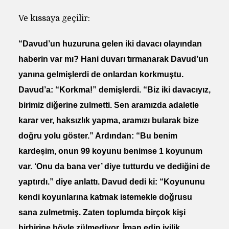
Ve kıssaya geçilir:
“Davud’un huzuruna gelen iki davacı olayından
haberin var mı? Hani duvarı tırmanarak Davud’un
yanına gelmişlerdi de onlardan korkmuştu.
Davud’a: “Korkma!” demişlerdi. “Biz iki davacıyız,
birimiz diğerine zulmetti. Sen aramızda adaletle
karar ver, haksızlık yapma, aramızı bularak bize
doğru yolu göster.” Ardından: “Bu benim
kardeşim, onun 99 koyunu benimse 1 koyunum
var. ‘Onu da bana ver’ diye tutturdu ve dediğini de
yaptırdı.” diye anlattı. Davud dedi ki: “Koyununu
kendi koyunlarına katmak istemekle doğrusu
sana zulmetmiş. Zaten toplumda birçok kişi
birbirine böyle zülmediyor. İman edip iyilik,