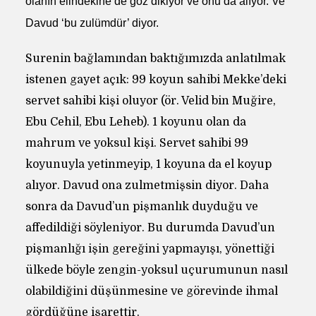
olanın elindekine de göz dikiyor ve onu da alıyor. Ve
Davud ‘bu zulümdür’ diyor.
Surenin bağlamından baktığımızda anlatılmak
istenen gayet açık: 99 koyun sahibi Mekke’deki
servet sahibi kişi oluyor (ör. Velid bin Muğire,
Ebu Cehil, Ebu Leheb). 1 koyunu olan da
mahrum ve yoksul kişi. Servet sahibi 99
koyunuyla yetinmeyip, 1 koyuna da el koyup
alıyor. Davud ona zulmetmişsin diyor. Daha
sonra da Davud’un pişmanlık duyduğu ve
affedildiği söyleniyor. Bu durumda Davud’un
pişmanlığı işin gereğini yapmayışı, yönettiği
ülkede böyle zengin-yoksul uçurumunun nasıl
olabildiğini düşünmesine ve görevinde ihmal
gördüğüne işarettir.