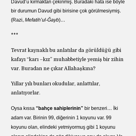
Davud’u kırmaktan çekinmiş. Buradaki hata ise böyle
bir durumun Davud gibi birisine çok görülmesiymiş.
(Razi,
Mefatih’ul-Ğayb
)…
***
Tevrat kaynaklı bu anlatılar da görüldüğü gibi
kafayı “karı –kız” muhabbetiyle yemiş bir zihin
var. Buradan ne çıkar Allahaşkına?
Yıllar yılı bunları okudular, anlattılar,
anlatıyorlar.
Oysa kıssa
“bahçe sahiplerinin”
bir benzeri… İki
adam var. Birinin 99, diğerinin 1 koyunu var. 99
koyunu olan, elindeki yetmiyormuş gibi 1 koyunu