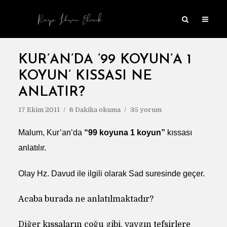
KUR’AN’DA ’99 KOYUN’A 1
KOYUN’ KISSASI NE
ANLATIR?
17 Ekim 2011
6 Dakika okuma
35 yorum
Malum, Kur’an’da
“99 koyuna 1 koyun”
kıssası
anlatılır.
Olay Hz. Davud ile ilgili olarak Sad suresinde geçer.
Acaba burada ne anlatılmaktadır?
Diğer kıssaların çoğu gibi, yaygın tefsirlere