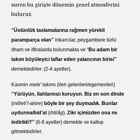
suren bu girişte dönemin genel atmosferini
buluruz.
“Üstünlük taslamalarına rağmen yürekli
paramparça olan”
inkarcılar, peygambere türlü
itham ve iftiralarda bulunmakta ve “
Bu adam bir
takım büyüleyici laflar eden yalancının birisi”
demektedirler. (2-4 ayetler).
Kavmin
mele
’ takımı (ileri gelenleri/egemenleri)
“Yürüyün, ilahlarınızı koruyun. Biz en son dinde
(
milleti’l-ahire
)
böyle bir şey duymadık. Bunlar
uydurma/bid’at
(
ihtilâg
).
Zikr içimizden ona mı
indirildi?”
(6-8 ayetler) demekte ve kalkıp
gitmektedirler.