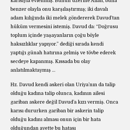
karısıyla evlenmiş. Bunun üzerine Allah, buna
benzer olayla onu karşılaştırmış; iki davalı
adam kılığında iki melek göndererek Davud’tan
hüküm vermesini istemiş. Davud da: “Doğrusu
toplum içinde yaşayanların çoğu böyle
haksızlıklar yapıyor.” dediği sırada kendi
yaptığı günah hatırına gelmiş ve tövbe ederek
secdeye kapanmış. Kıssada bu olay
anlatılmaktaymış …
Hz. Davud kendi askeri olan Uriya’nın da talip
olduğu kadına talip olunca, kadının ailesi
gariban askere değil Davud’a kızı vermiş. Onca
karısı dururken gariban bir askerin talip
olduğu kadını alması onun için bir hata
olduğundan ayette bu hatası