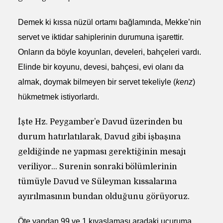
Demek ki kıssa nüzül ortamı bağlamında, Mekke’nin
servet ve iktidar sahiplerinin durumuna işarettir.
Onların da böyle koyunları, develeri, bahçeleri vardı.
Elinde bir koyunu, devesi, bahçesi, evi olanı da
almak, doymak bilmeyen bir servet tekeliyle (
kenz
)
hükmetmek istiyorlardı.
İşte Hz. Peygamber’e Davud üzerinden bu
durum hatırlatılarak, Davud gibi işbaşına
geldiğinde ne yapması gerektiğinin mesajı
veriliyor… Surenin sonraki bölümlerinin
tümüyle Davud ve Süleyman kıssalarına
ayırılmasının bundan olduğunu görüyoruz.
Öte yandan 99 ve 1 kıyaslaması aradaki uçuruma