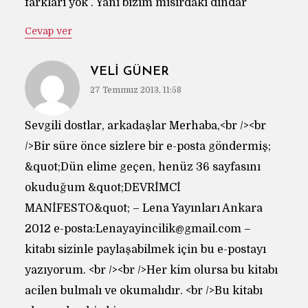
farkları yok . Yani bizim mısırdaki dindar
Cevap ver
VELI GÜNER
27 Temmuz 2013, 11:58
Sevgili dostlar, arkadaşlar Merhaba,<br /><br
/>Bir süre önce sizlere bir e-posta göndermiş;
&quot;Dün elime geçen, henüz 36 sayfasını
okuduğum &quot;DEVRİMCİ
MANİFESTO&quot; – Lena Yayınları Ankara
2012 e-posta:
Lenayayincilik@gmail.com
–
kitabı sizinle paylaşabilmek için bu e-postayı
yazıyorum. <br /><br />Her kim olursa bu kitabı
acilen bulmalı ve okumalıdır. <br />Bu kitabı