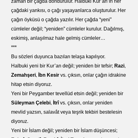
zaman bir çağda dondurulur. Halbuki Kur’an’ın her
çağdaki yankısı, o çağı yaşayanlarca oluşturulur. Her
çağın öyküsü o çağda yazılır. Her çağda “yeni”
cümleler değil; “yeniden” cümleler kurulur. Dağılmış,
eskimiş, anlaşılmaz hale gelmiş cümleler…
***
Bu sözleri duyunca bazıları telaşa kapılıyor.
Halbuki yeni bir Kur’an değil; yeniden bir tefsir;
Razi
,
Zemahşeri
,
İbn Kesir
vs. çıksın, onlar çağın idrakine
hitap etsin diyoruz.
Yeni bir Peygamber tevellüd etsin değil; yeniden bir
Süleyman Çelebi
,
İtrî
vs. çıksın, onlar yeniden
mevlid yazsın, salavât veya teşrik tekbiri bestelesin
diyoruz.
Yeni bir İslam değil; yeniden bir İslam düşüncesi;