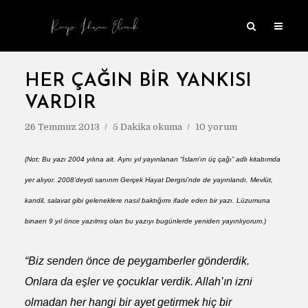
HER ÇAĞIN BIR YANKISI
VARDIR
26 Temmuz 2013
5 Dakika okuma
10 yorum
(Not; Bu yazı 2004 yılına ait. Aynı yıl yayınlanan “İslam’ın üç çağı” adlı kitabımda
yer alıyor. 2008’deydi sanırım Gerçek Hayat Dergisi’nde de yayınlandı. Mevlüt,
kandil, salavat gibi geleneklere nasıl baktığımı ifade eden bir yazı. Lüzumuna
binaen 9 yıl önce yazılmış olan bu yazıyı b
ugünlerde
yeniden yayınlıyorum.
)
“Biz senden önce de peygamberler gönderdik.
Onlara da eşler ve çocuklar verdik. Allah’ın izni
olmadan her hangi bir ayet getirmek hiç bir