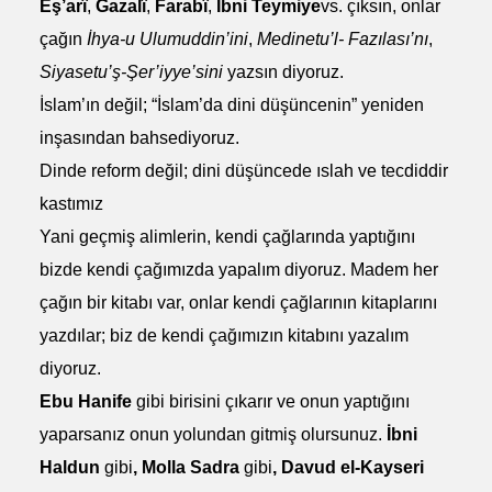
Eş’arî
,
Gazalî
,
Farabî
,
İbni Teymiye
vs. çıksın, onlar
çağın
İhya-u Ulumuddin’ini
,
Medinetu’l- Fazılası’nı
,
Siyasetu’ş-Şer’iyye’sini
yazsın diyoruz.
İslam’ın değil; “İslam’da dini düşüncenin” yeniden
inşasından bahsediyoruz.
Dinde reform değil; dini düşüncede ıslah ve tecdiddir
kastımız
Yani geçmiş alimlerin, kendi çağlarında yaptığını
bizde kendi çağımızda yapalım diyoruz. Madem her
çağın bir kitabı var, onlar kendi çağlarının kitaplarını
yazdılar; biz de kendi çağımızın kitabını yazalım
diyoruz.
Ebu Hanife
gibi birisini çıkarır ve onun yaptığını
yaparsanız onun yolundan gitmiş olursunuz.
İbni
Haldun
gibi
, Molla Sadra
gibi
, Davud el-Kayseri