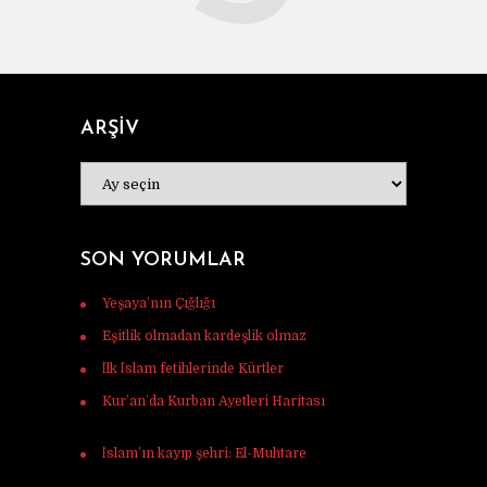
ARŞİV
ARŞİV
SON YORUMLAR
Yeşaya’nın Çığlığı
için
Murat Tunç
Eşitlik olmadan kardeşlik olmaz
için
Ferhat
İlk İslam fetihlerinde Kürtler
için
Ulaş Vardar
Kur’an’da Kurban Ayetleri Haritası
için
Mehmet Ali mercan
İslam’ın kayıp şehri: El-Muhtare
için
Halil
Korkmaz