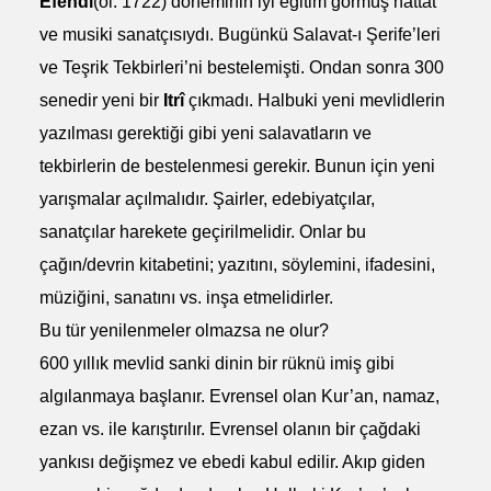
Efendi
(öl. 1722) döneminin iyi eğitim görmüş hattat
ve musiki sanatçısıydı. Bugünkü Salavat-ı Şerife’leri
ve Teşrik Tekbirleri’ni bestelemişti. Ondan sonra 300
senedir yeni bir
Itrî
çıkmadı. Halbuki yeni mevlidlerin
yazılması gerektiği gibi yeni salavatların ve
tekbirlerin de bestelenmesi gerekir. Bunun için yeni
yarışmalar açılmalıdır. Şairler, edebiyatçılar,
sanatçılar harekete geçirilmelidir. Onlar bu
çağın/devrin kitabetini; yazıtını, söylemini, ifadesini,
müziğini, sanatını vs. inşa etmelidirler.
Bu tür yenilenmeler olmazsa ne olur?
600 yıllık mevlid sanki dinin bir rüknü imiş gibi
algılanmaya başlanır. Evrensel olan Kur’an, namaz,
ezan vs. ile karıştırılır. Evrensel olanın bir çağdaki
yankısı değişmez ve ebedi kabul edilir. Akıp giden