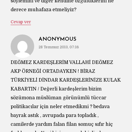
söylemini ve diğer kendine özgülüklerini ne
derece muhafaza etmeliyiz?
Cevap ver
ANONYMOUS
28 Temmuz 2013, 07:16
DEĞMEZ KARDEŞLERİM VALLAHİ DEĞMEZ
AKP ÖRNEĞİ ORTADAYKEN ! BİRAZ
TÜRKİYELİ DİNDAR KARDEŞLERİNİZE KULAK
KABARTIN / Değerli kardeşlerim bizim
sözümona müslüman görünümlü tüccar
politikacılar için neler etmedikmi ? bedava
bayrak astık , avrupada para topladık ,
camilerde yardım falan filan somuç sıfır hiç