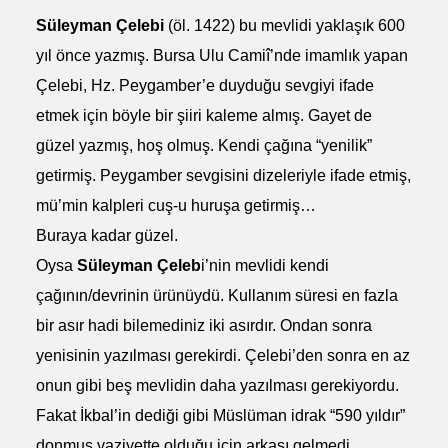
Süleyman Çelebi
(öl. 1422) bu mevlidi yaklaşık 600
yıl önce yazmış. Bursa Ulu Camiî’nde imamlık yapan
Çelebi, Hz. Peygamber’e duyduğu sevgiyi ifade
etmek için böyle bir şiiri kaleme almış. Gayet de
güzel yazmış, hoş olmuş. Kendi çağına “yenilik”
getirmiş. Peygamber sevgisini dizeleriyle ifade etmiş,
mü’min kalpleri cuş-u huruşa getirmiş…
Buraya kadar güzel.
Oysa
Süleyman Çeleb
i’nin mevlidi kendi
çağının/devrinin ürünüydü. Kullanım süresi en fazla
bir asır hadi bilemediniz iki asırdır. Ondan sonra
yenisinin yazılması gerekirdi. Çelebi’den sonra en az
onun gibi beş mevlidin daha yazılması gerekiyordu.
Fakat İkbal’in dediği gibi Müslüman idrak “590 yıldır”
donmuş vaziyette olduğu için arkası gelmedi,