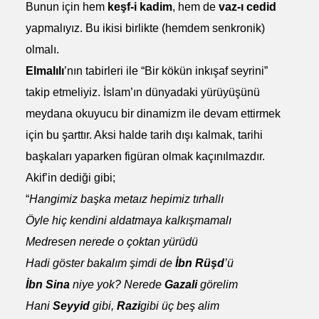
Bunun için hem
keşf-i kadim
, hem de
vaz-ı cedid
yapmalıyız. Bu ikisi birlikte (hemdem senkronik)
olmalı.
Elmalılı
’nın tabirleri ile “Bir kökün inkışaf seyrini”
takip etmeliyiz. İslam’ın dünyadaki yürüyüşünü
meydana okuyucu bir dinamizm ile devam ettirmek
için bu şarttır. Aksi halde tarih dışı kalmak, tarihi
başkaları yaparken figüran olmak kaçınılmazdır.
Akif’in dediği gibi;
“
Hangimiz başka metaız hepimiz tırhallı
Öyle hiç kendini aldatmaya kalkışmamalı
Medresen nerede o çoktan yürüdü
Hadi göster bakalım şimdi de
İbn Rüşd
’ü
İbn Sina
niye yok? Nerede
Gazali
görelim
Hani
Seyyid
gibi,
Razi
gibi üç beş alim