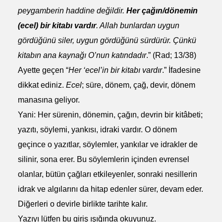
peygamberin haddine değildir.
Her çağın/dönemin
(ecel) bir kitabı vardır
. Allah bunlardan uygun
gördüğünü siler, uygun gördüğünü sürdürür. Çünkü
kitabın ana kaynağı O’nun katındadır
.” (Rad; 13/38)
Ayette geçen “
Her ‘ecel’in bir kitabı vardır
.” İfadesine
dikkat ediniz.
Ecel
; süre, dönem, çağ, devir, dönem
manasına geliyor.
Yani: Her sürenin, dönemin, çağın, devrin bir kitâbeti;
yazıtı, söylemi, yankısı, idraki vardır. O dönem
geçince o yazıtlar, söylemler, yankılar ve idrakler de
silinir, sona erer. Bu söylemlerin içinden evrensel
olanlar, bütün çağları etkileyenler, sonraki nesillerin
idrak ve algılarını da hitap edenler sürer, devam eder.
Diğerleri o devirle birlikte tarihte kalır.
Yazıyı lütfen bu giriş ışığında okuyunuz.